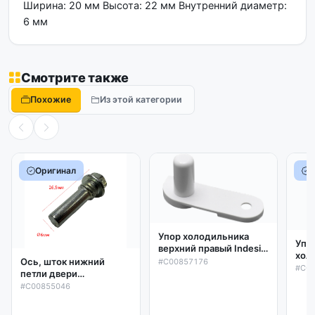
Ширина: 20 мм Высота: 22 мм Внутренний диаметр:
6 мм
Смотрите также
Похожие
Из этой категории
Оригинал
Упор холодильника
Упо
верхний правый Indesit,
холоди
Ariston, Stinol
Ось, шток нижний
#C00857176
Aris
#C0
C00857176, оригинал
петли двери
пра
холодильника Indesit,
#C00855046
ори
Ariston, Whirlpool
C00855046, оригинал