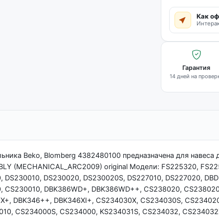
Как оф
Интерак
Гарантия
14 дней на провер
льника Beko, Blomberg 4382480100 предназначена для навеса 
BLY (MECHANICAL_ARC2009) original Модели: FS225320, FS22
, DS230010, DS230020, DS230020S, DS227010, DS227020, DBD
0, CS230010, DBK386WD+, DBK386WD++, CS238020, CS238020
X+, DBK346++, DBK346XI+, CS234030X, CS234030S, CS23402
10, CS234000S, CS234000, KS234031S, CS234032, CS234032