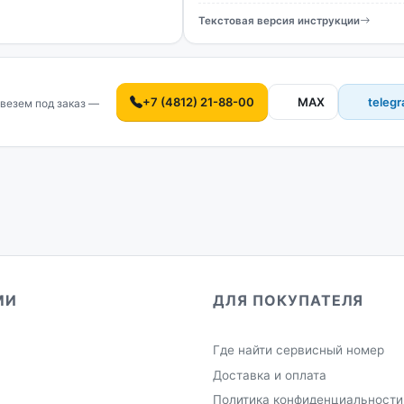
6107BDSG, DDLXD6145BDSG, DN150100/1, FN127921, DDFXF611
Текстовая версия инструкции
01S, DSMV528001W, CSMV528021S, CSMV532021S, CN232131T,
7, CS137140X, FN135820, FN132820T, FN132820, FN135820S, 
+7 (4812) 21-88-00
MAX
teleg
везем под заказ —
МИ
ДЛЯ ПОКУПАТЕЛЯ
Где найти сервисный номер
Доставка и оплата
Политика конфиденциальности