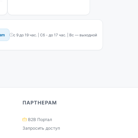
8SDSG, DDLXD6155SDSG, DS227022,
 CN232131, CSMV535021S, FN128920/1,
FN135820T, FN132820S, SS142120,
ram
с 9 до 19 час. | Сб - до 17 час. | Вс — выходной
ПАРТНЕРАМ
B2B Портал
Запросить доступ