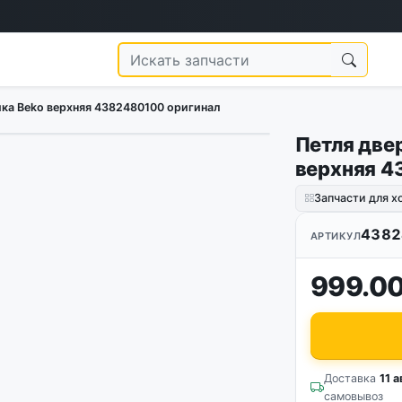
ка Beko верхняя 4382480100 оригинал
Петля две
1
/
3
верхняя 4
Запчасти для 
4382
АРТИКУЛ
999.00
Доставка
11 а
самовывоз