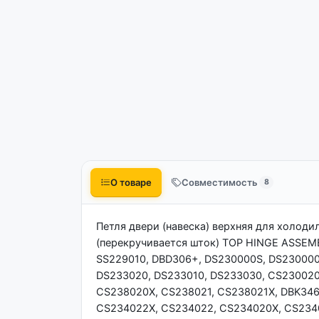
О товаре
Совместимость
8
Петля двери (навеска) верхняя для холоди
(перекручивается шток) TOP HINGE ASSEM
SS229010, DBD306+, DS230000S, DS230000
DS233020, DS233010, DS233030, CS23002
CS238020X, CS238021, CS238021X, DBK346
CS234022X, CS234022, CS234020X, CS2340