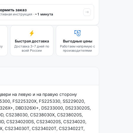
ормить заказ
тивная инструкция ·
~1 минута
Быстрая доставка
Выгодные цены
ку
Доставка 3–7 дней по
Работаем напрямую с
всей России
производителями
двери на левую и на правую сторону
5300, FS225320X, FS225330, SS229020,
326X+, DBD326XI+, DS233000, DS233020S,
D, CS238030, CS238030X, CS238020S,
0D, CS234020DS, CS234020S, CS234020,
X, CS234030T, CS234020T, CS234022T,