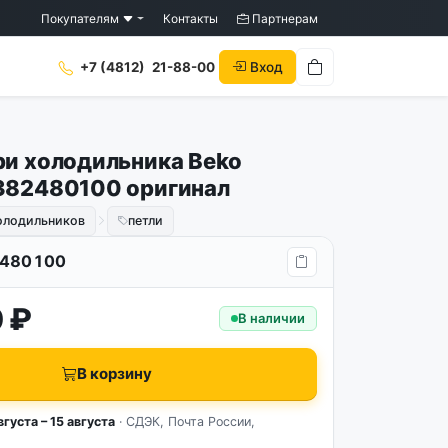
Покупателям
Контакты
Партнерам
Вход
+7 (4812)
21-88-00
ри холодильника Beko
382480100 оригинал
холодильников
петли
480100
 ₽
В наличии
В корзину
вгуста – 15 августа
· СДЭК, Почта России,