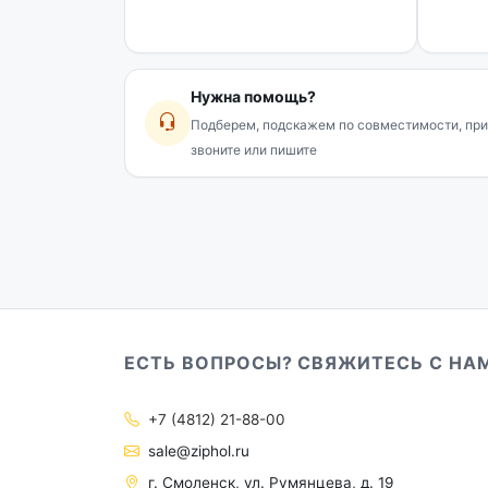
DDTFFC671W, TLDC671W, TLDC671S, DDFXF
CS237130X, CS237130, FNS173, DSMV5280
CS137020DS, CN237121X, FN127920S, FNE12
SS149020S, SS146020S...
Нужна помощь?
Подберем, подскажем по совместимости, при
звоните или пишите
ЕСТЬ ВОПРОСЫ? СВЯЖИТЕСЬ С НА
+7 (4812) 21-88-00
sale@ziphol.ru
г. Смоленск, ул. Румянцева, д. 19