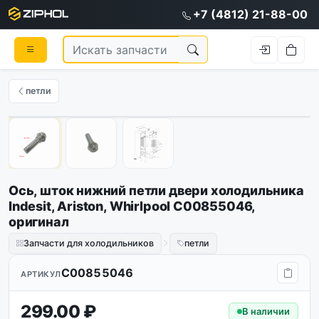
+7 (4812) 21-88-00
петли
Оригинал
1
/
3
Ось, шток нижний петли двери холодильника
Indesit, Ariston, Whirlpool C00855046,
оригинал
Запчасти для холодильников
петли
C00855046
АРТИКУЛ
299.00 ₽
В наличии