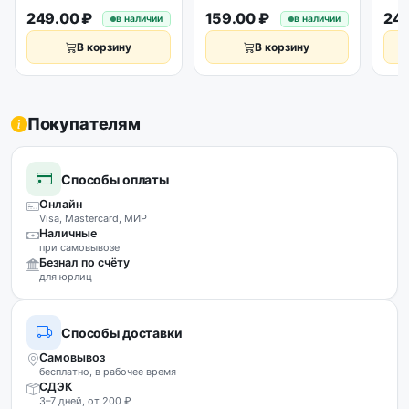
оригинал
249.00 ₽
159.00 ₽
249
в наличии
в наличии
В корзину
В корзину
Покупателям
Способы оплаты
Онлайн
Visa, Mastercard, МИР
Наличные
при самовывозе
Безнал по счёту
для юрлиц
Способы доставки
Самовывоз
бесплатно, в рабочее время
СДЭК
3–7 дней, от 200 ₽