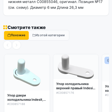
нижняя металл C00855046, оригинал. Позиция №17
(см. схему). Диаметр 6 мм Длина 26,3 мм
Смотрите также
Похожие
Из этой категории
Упор холодильника
Упо
верхний правый Indesit,
холоди
Ariston, Stinol
#C00857176
Aris
#C0
Упор двери
C00857176, оригинал
пра
холодильника Indesit,
ори
Ariston, Stinol средний
#C00857188
правый C00857188,