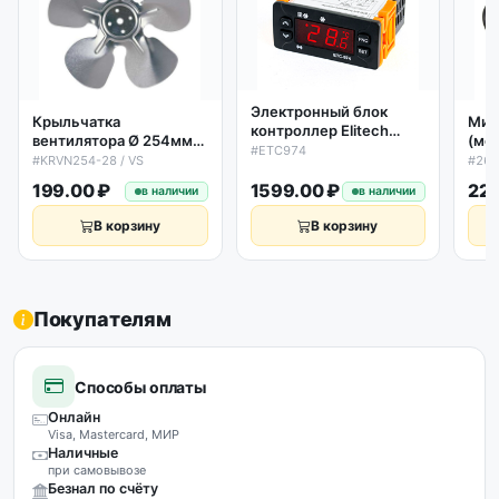
Электронный блок
Крыльчатка
Мик
контроллер Elitech
вентилятора Ø 254мм
(мо
ETC974 (аналог Eliwell
#ETC974
28˚ (металлическая)
YCF
#KRVN254-28 / VS
#260
ID974 2 датчика)
(всасывающая) Elco
18/
199.00 ₽
1599.00 ₽
229
в наличии
в наличии
В корзину
В корзину
Покупателям
Способы оплаты
Онлайн
Visa, Mastercard, МИР
Наличные
при самовывозе
Безнал по счёту