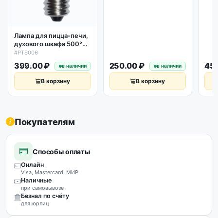
Лампа для пицца-печи,
духового шкафа 500°С,
40W, 230V, 16A, Е14
#PTS006
399.00 ₽
250.00 ₽
459
в наличии
в наличии
В корзину
В корзину
Покупателям
Способы оплаты
Онлайн
Visa, Mastercard, МИР
Наличные
при самовывозе
Безнал по счёту
для юрлиц