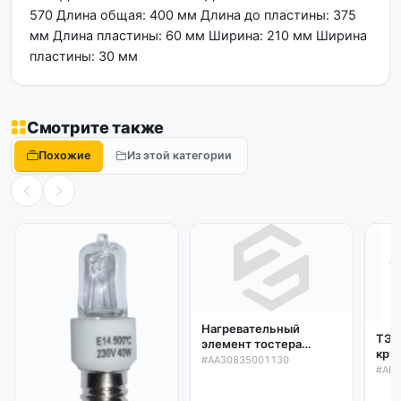
570 Длина общая: 400 мм Длина до пластины: 375
мм Длина пластины: 60 мм Ширина: 210 мм Ширина
пластины: 30 мм
Смотрите также
Похожие
Из этой категории
Нагревательный
ТЭН
элемент тостера
кру
Scarlett SC-119
#AA30835001130
сте
#AR