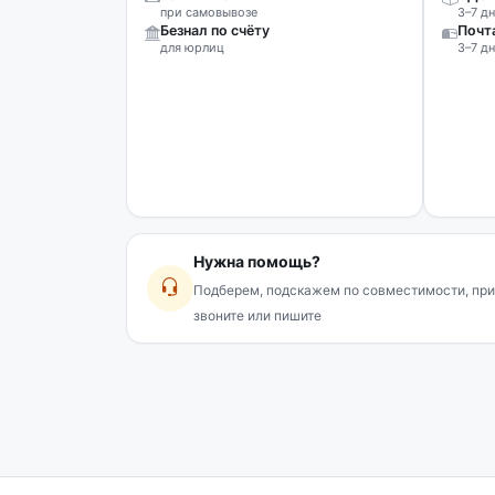
при самовывозе
3–7 дн
Безнал по счёту
Почт
для юрлиц
3–7 дн
Нужна помощь?
Подберем, подскажем по совместимости, при
звоните или пишите