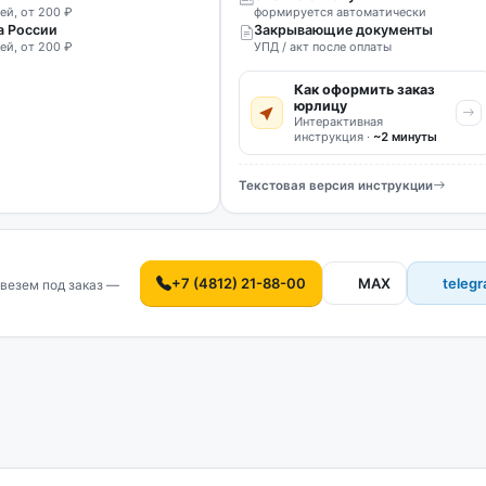
ей, от 200 ₽
формируется автоматически
а России
Закрывающие документы
ей, от 200 ₽
УПД / акт после оплаты
Как оформить заказ
юрлицу
Интерактивная
инструкция ·
~2 минуты
Текстовая версия инструкции
+7 (4812) 21-88-00
MAX
teleg
везем под заказ —