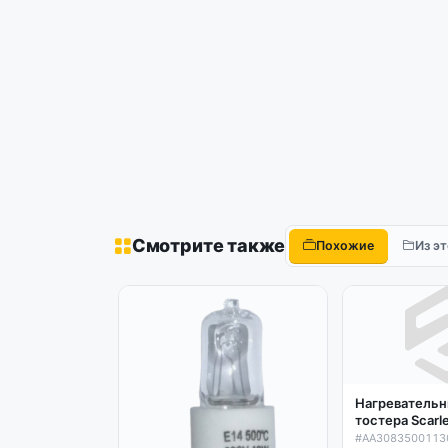
Смотрите также
Похожие
Из э
Нагревательн
тостера Scarle
#AA3083500113