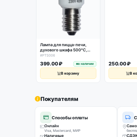
Лампа для пицца-печи,
духового шкафа 500°С,
40W, 230V, 16A, Е14
#PTS006
399.00 ₽
250.00 ₽
в наличии
В корзину
В к
Покупателям
Способы оплаты
С
Онлайн
Само
Visa, Mastercard, МИР
беспл
Наличные
СДЭ