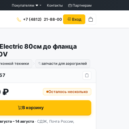
Покупателям
Контакты
Партнерам
Вход
+7 (4812)
21-88-00
Electric 80см до фланца
0V
ухонной техники
запчасти для аэрогрилей
57
 ₽
Осталось несколько
В корзину
вгуста – 14 августа
· СДЭК, Почта России,