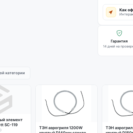
Как оф
Интерак
Гарантия
14 дней на провер
той категории
ый элемент
tt SC-119
ТЭН аэрогриля 1200W
ТЭН аэрогри
0
круглый D140мм стекло
круглый D150