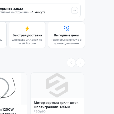
ормить заказ
тивная инструкция ·
~1 минута
Быстрая доставка
Выгодные цены
ку
Доставка 3–7 дней по
Работаем напрямую с
всей России
производителями
Мотор вертела гриля шток
шестигранник H35мм
ля 1200W
20tp90
#20tp90
мм стекло