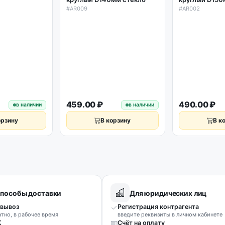
#AR009
#AR002
459.00 ₽
490.00 ₽
в наличии
в наличии
орзину
В корзину
В к
пособы доставки
Для юридических лиц
вывоз
Регистрация контрагента
атно, в рабочее время
введите реквизиты в личном кабинете
К
Счёт на оплату