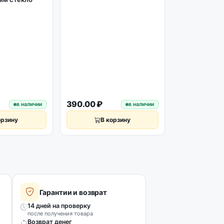
Мотор вертел
50AF, 4w, 220
об/мин CW/
#TKG032
599.00
о
н
390.00 ₽
₽
в наличии
в наличии
орзину
В корзину
В к
Гарантии и возврат
14 дней на проверку
после получения товара
Возврат денег