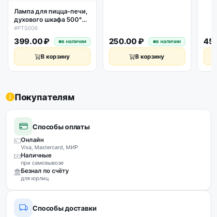
Лампа для пицца-печи,
духового шкафа 500°С,
40W, 230V, 16A, Е14
#PTS006
399.00 ₽
250.00 ₽
459
в наличии
в наличии
В корзину
В корзину
Покупателям
Способы оплаты
Онлайн
Visa, Mastercard, МИР
Наличные
при самовывозе
Безнал по счёту
для юрлиц
Способы доставки