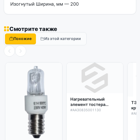
Изогнутый Ширина, мм — 200
Смотрите также
Похожие
Из этой категории
Нагревательный
ТЭН
элемент тостера
кру
Scarlett SC-119
#AA30835001130
сте
#AR