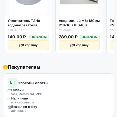
Уплотнитель ТЭНа
Анод магний М6х180мм
Тер
водонагревателя
D18х100 100406
KSD
D62*45*13,5мм
#65151737
#100406
#KSD
силикон Ariston,
149.00 ₽
289.00 ₽
149
в наличии
в наличии
Thermex, низкая
65151737
В корзину
В корзину
Покупателям
Способы оплаты
Онлайн
Visa, Mastercard, МИР
Наличные
при самовывозе
Безнал по счёту
для юрлиц