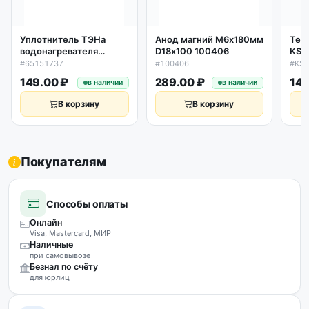
Уплотнитель ТЭНа
Анод магний М6х180мм
Тер
водонагревателя
D18х100 100406
KSD
D62*45*13,5мм
#65151737
#100406
#KSD
силикон Ariston,
149.00 ₽
289.00 ₽
149
в наличии
в наличии
Thermex, низкая
65151737
В корзину
В корзину
Покупателям
Способы оплаты
Онлайн
Visa, Mastercard, МИР
Наличные
при самовывозе
Безнал по счёту
для юрлиц