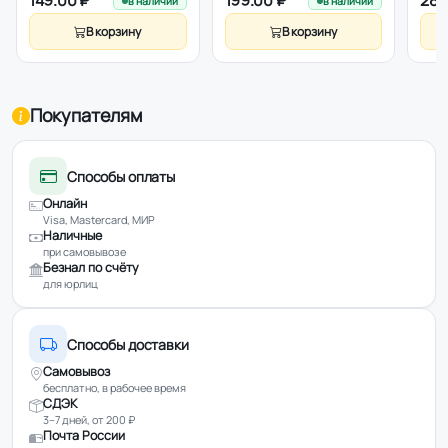
149.00 ₽
199.00 ₽
289
в наличии
в наличии
65151737
В корзину
В корзину
Покупателям
Способы оплаты
Онлайн
Visa, Mastercard, МИР
Наличные
при самовывозе
Безнал по счёту
для юрлиц
Способы доставки
Самовывоз
бесплатно, в рабочее время
СДЭК
3–7 дней, от 200 ₽
Почта России