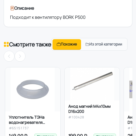
Описание
Подходит к вентилятору BORK P500
Смотрите также
Похожие
Из этой категории
Анод магний М4х10мм
D16х200
Уплотнитель ТЭНа
Ано
#100428
водонагревателя
D18
D62*45*13,5мм силикон
#65151737
#10
Ariston, Thermex, низкая