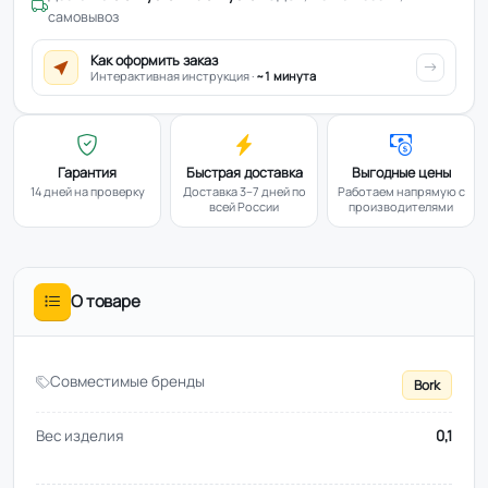
самовывоз
Как оформить заказ
Интерактивная инструкция ·
~1 минута
Гарантия
Быстрая доставка
Выгодные цены
14 дней на проверку
Доставка 3–7 дней по
Работаем напрямую с
всей России
производителями
О товаре
Совместимые бренды
Bork
Вес изделия
0,1