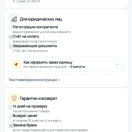
3–7 дней, от 200 ₽
Для юридических лиц
Регистрация контрагента
введите реквизиты в личном кабинете
Счёт на оплату
формируется автоматически
Закрывающие документы
УПД / акт после оплаты
Как оформить заказ юрлицу
Интерактивная инструкция ·
~2 минуты
Текстовая версия инструкции
Гарантии и возврат
14 дней на проверку
после получения товара
Возврат денег
в течение 10 дней на ту же карту
Замена брака
если товар повреждён в доставке или неисправен