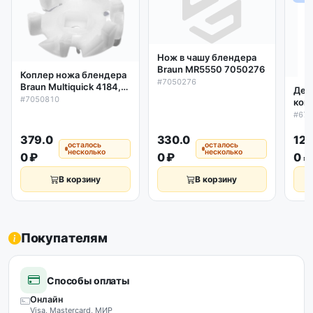
Нож в чашу блендера
Braun MR5550 7050276
Коплер ножа блендера
#7050276
Braun Multiquick 4184,
Дер
7050810
#7050810
ком
ово
#67
320
K75
379.0
330.0
129
осталось
осталось
200
несколько
несколько
0 ₽
0 ₽
0 ₽
В корзину
В корзину
Покупателям
Способы оплаты
Онлайн
Visa, Mastercard, МИР