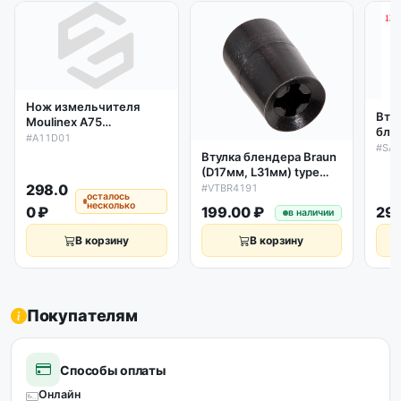
Нож измельчителя
Вту
Moulinex А75
бле
5843728/A11D01
#A11D01
29*
#SA
Втулка блендера Braun
1677
(D17мм, L31мм) type
4195, 4191...
298.0
#VTBR4191
осталось
несколько
0 ₽
199.00 ₽
299
в наличии
В корзину
В корзину
Покупателям
Способы оплаты
Онлайн