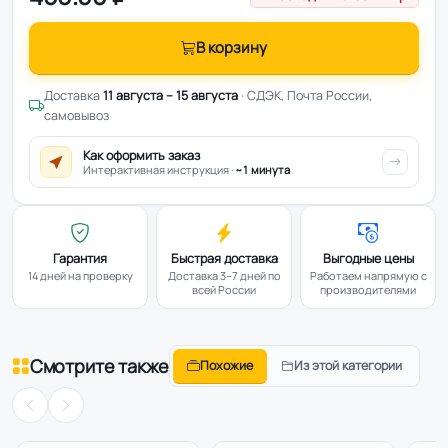
В корзину
Доставка
11 августа – 15 августа
· СДЭК, Почта России,
самовывоз
Как оформить заказ
Интерактивная инструкция ·
~1 минута
Гарантия
Быстрая доставка
Выгодные цены
14 дней на проверку
Доставка 3–7 дней по
Работаем напрямую с
всей России
производителями
Смотрите также
Похожие
Из этой категории