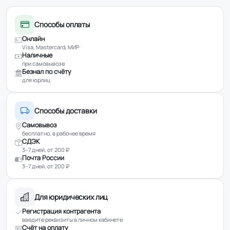
Способы оплаты
Онлайн
Visa, Mastercard, МИР
Наличные
при самовывозе
Безнал по счёту
для юрлиц
Способы доставки
Самовывоз
бесплатно, в рабочее время
СДЭК
3–7 дней, от 200 ₽
Почта России
3–7 дней, от 200 ₽
Для юридических лиц
Регистрация контрагента
введите реквизиты в личном кабинете
Счёт на оплату