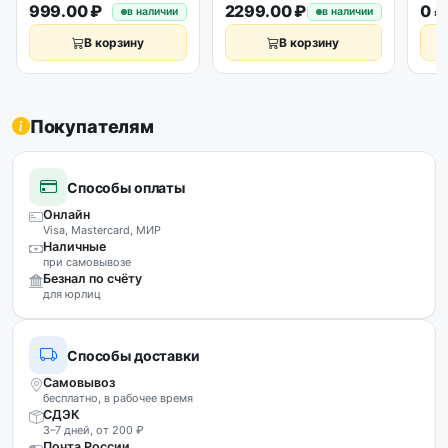
оригинал
999.00 ₽
2299.00 ₽
0 ₽
в наличии
в наличии
В корзину
В корзину
Покупателям
Способы оплаты
Онлайн
Visa, Mastercard, МИР
Наличные
при самовывозе
Безнал по счёту
для юрлиц
Способы доставки
Самовывоз
бесплатно, в рабочее время
СДЭК
3–7 дней, от 200 ₽
Почта России