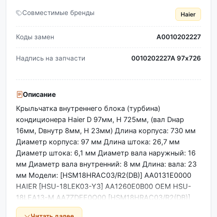
Совместимые бренды
Haier
Коды замен
A0010202227
Надпись на запчасти
0010202227A 97х726
Описание
Крыльчатка внутреннего блока (турбина)
кондиционера Haier D 97мм, H 725мм, (вал Dнар
16мм, Dвнутр 8мм, H 23мм) Длина корпуса: 730 мм
Диаметр корпуса: 97 мм Длина штока: 26,7 мм
Диаметр штока: 6,1 мм Диаметр вала наружный: 16
мм Диаметр вала внутренний: 8 мм Длина: вала: 23
мм Модели: [HSM18HRAC03/R2(DB)] AA0131E0000
HAIER [HSU-18LEK03-Y3] AA1260E0B00 OEM HSU-
18LEA13-M AA7ZDEE0Q00 [HSM18HRAC03/R2(DB)]
AA8461E0000 AS18GS2ERA AA8KD1E0Z00
Читать далее