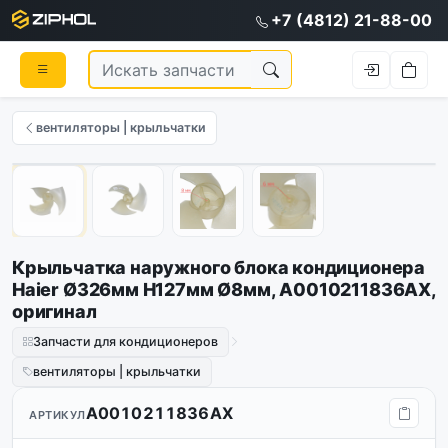
+7 (4812) 21-88-00
вентиляторы | крыльчатки
Оригинал
1
/
4
Крыльчатка наружного блока кондиционера
Haier Ø326мм H127мм Ø8мм, A0010211836AX,
оригинал
Запчасти для кондиционеров
вентиляторы | крыльчатки
A0010211836AX
АРТИКУЛ