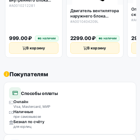
кондиционера Haier
#A0010212281
Опо
Двигатель вентилятора
L503*D94мм / посадка
ско
наружнего блока
D8мм / вал D6мм
кры
#A0
кондиционера Haier,
A0010212281
#A0010404209L
вну
Wolong KFD-18AL1,
кон
0010404209L,
A00
оригинал
999.00 ₽
2299.00 ₽
299
в наличии
в наличии
В корзину
В корзину
Покупателям
Способы оплаты
Онлайн
Visa, Mastercard, МИР
Наличные
при самовывозе
Безнал по счёту
для юрлиц