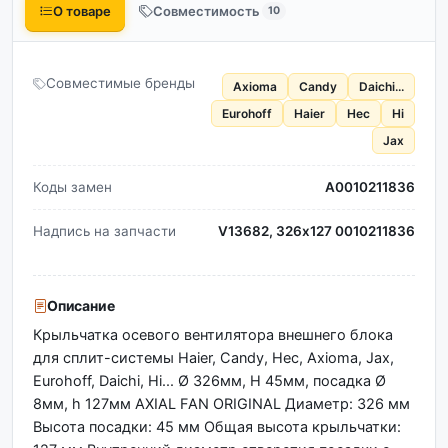
О товаре
Совместимость
10
Совместимые бренды
Axioma
Candy
Daichi...
Eurohoff
Haier
Hec
Hi
Jax
Коды замен
A0010211836
Надпись на запчасти
V13682, 326х127 0010211836
Описание
Крыльчатка осевого вентилятора внешнего блока
для сплит-системы Haier, Candy, Hec, Axioma, Jax,
Eurohoff, Daichi, Hi... Ø 326мм, Н 45мм, посадка Ø
8мм, h 127мм AXIAL FAN ORIGINAL Диаметр: 326 мм
Высота посадки: 45 мм Общая высота крыльчатки: