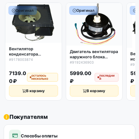
Оригинал
Оригинал
Вентилятор
Двигатель вентилятора
Вен
конденсатора
наружного блока
исп
кондиционера Beko в
#9178003874
кондиционера Beko
#9192436903
кон
сборе 9178003874,
#91
9192436903, оригинал
сбо
оригинал
7139.0
5999.00
59
ори
осталось
последни
несколько
й
0 ₽
₽
₽
В корзину
В корзину
Покупателям
Способы оплаты