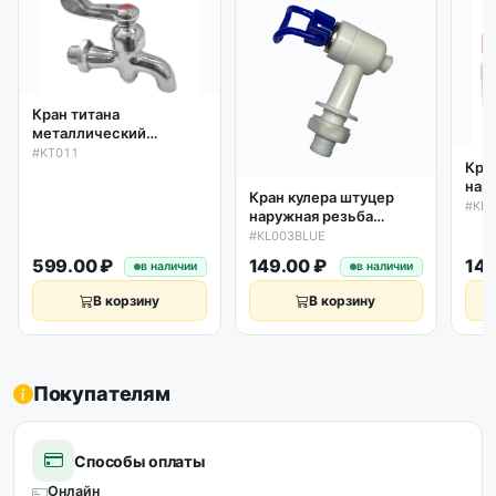
Кран титана
металлический
поворотный D20мм
#KT011
Кра
KT011
нар
Кран кулера штуцер
(кр
#KL
наружная резьба
(синий)
#KL003BLUE
599.00 ₽
149.00 ₽
149
в наличии
в наличии
В корзину
В корзину
Покупателям
Способы оплаты
Онлайн