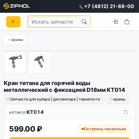
+7 (4812) 21-88-00
краны
1
/
2
Кран титана для горячей воды
металлический с фиксацией D18мм KT014
Запчасти для кулера | диспенсера | термопота
краны
KT014
АРТИКУЛ
599.00 ₽
Осталось несколько