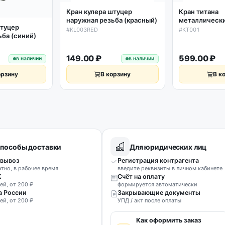
Кран кулера штуцер
Кран титана
наружная резьба (красный)
металлически
штуцер
фиксацией/бе
#KL003RED
#KT001
ьба (синий)
d20мм
149.00 ₽
599.00 ₽
в наличии
в наличии
орзину
В корзину
В к
пособы доставки
Для юридических лиц
вывоз
Регистрация контрагента
атно, в рабочее время
введите реквизиты в личном кабинете
К
Счёт на оплату
ей, от 200 ₽
формируется автоматически
а России
Закрывающие документы
ей, от 200 ₽
УПД / акт после оплаты
Как оформить заказ