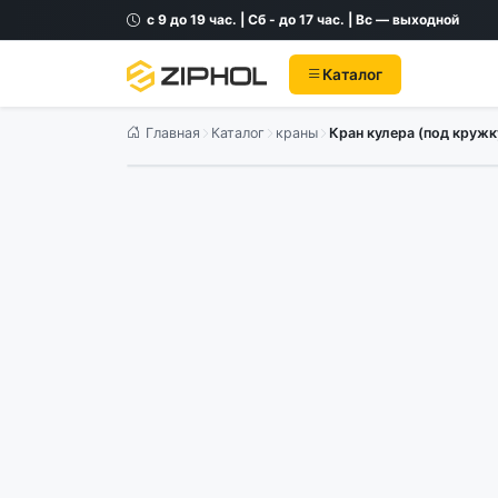
с 9 до 19 час. | Сб - до 17 час. | Вс — выходной
Каталог
Главная
Каталог
краны
Кран кулера (под кружк