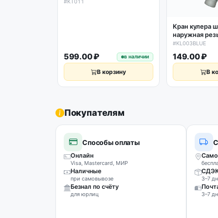
поворотный D20мм KT011
#KT011
Кран кулера 
наружная рез
#KL003BLUE
599.00 ₽
149.00 ₽
в наличии
В корзину
В к
Покупателям
Способы оплаты
С
Онлайн
Само
Visa, Mastercard, МИР
беспл
Наличные
СДЭ
при самовывозе
3–7 дн
Безнал по счёту
Почт
для юрлиц
3–7 дн