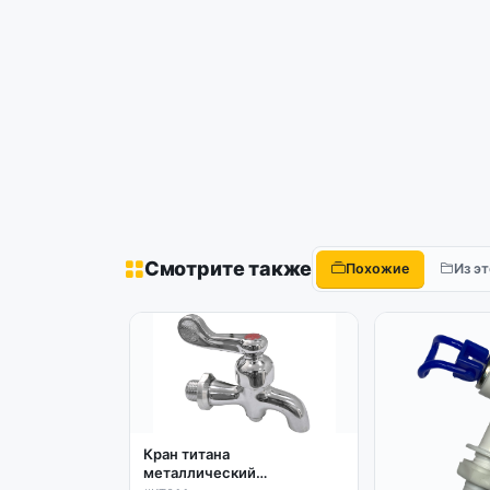
Смотрите также
Похожие
Из э
Кран титана
металлический