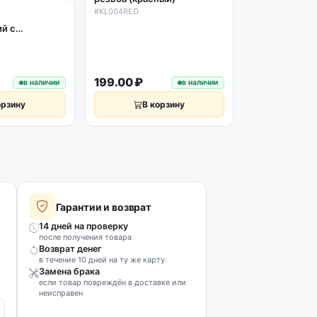
#KL004RED
Кран кулера (
й с
гайкой (нару
з фиксации
синий
#KL005BLUE
199.00 ₽
249.00 ₽
в наличии
в наличии
орзину
В корзину
В к
Гарантии и возврат
14 дней на проверку
после получения товара
Возврат денег
в течение 10 дней на ту же карту
Замена брака
если товар повреждён в доставке или
неисправен