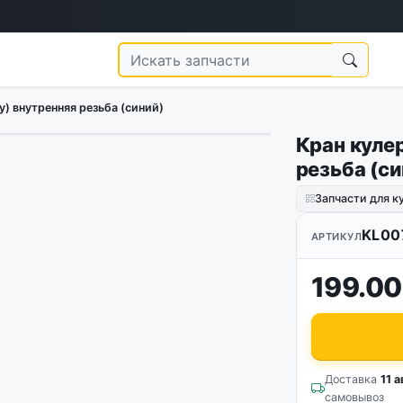
у) внутренняя резьба (синий)
Кран куле
резьба (си
Запчасти для к
KL00
АРТИКУЛ
199.00
Доставка
11 а
самовывоз