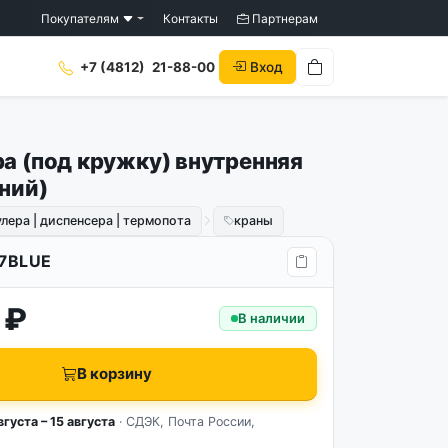
Покупателям
Контакты
Партнерам
Вход
+7 (4812)
21-88-00
ра (под кружку) внутренняя
ний)
улера | диспенсера | термопота
краны
7BLUE
 ₽
В наличии
В корзину
вгуста – 15 августа
· СДЭК, Почта России,