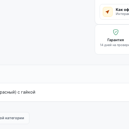
Как оф
Интерак
Гарантия
14 дней на провер
красный) с гайкой
той категории