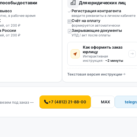
пособы доставки
Для юридических лиц
вывоз
Регистрация контрагента
атно, в рабочее время
введите реквизиты в личном кабинете
К
Счёт на оплату
ей, от 200 ₽
формируется автоматически
а России
Закрывающие документы
ей, от 200 ₽
УПД / акт после оплаты
Как оформить заказ
юрлицу
Интерактивная
инструкция ·
~2 минуты
Текстовая версия инструкции
+7 (4812) 21-88-00
MAX
teleg
везем под заказ —