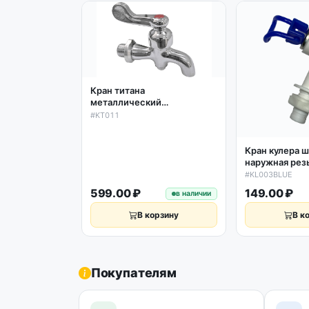
Кран титана
металлический
поворотный D20мм KT011
#KT011
Кран кулера 
наружная рез
#KL003BLUE
599.00 ₽
149.00 ₽
в наличии
В корзину
В к
Покупателям