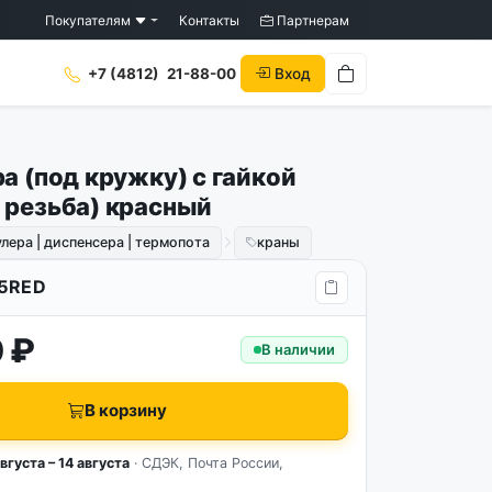
Покупателям
Контакты
Партнерам
Вход
+7 (4812)
21-88-00
а (под кружку) с гайкой
 резьба) красный
улера | диспенсера | термопота
краны
5RED
 ₽
В наличии
В корзину
вгуста – 14 августа
· СДЭК, Почта России,