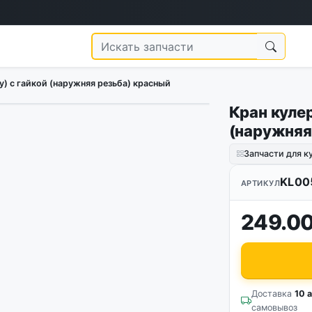
у) с гайкой (наружняя резьба) красный
Кран кулер
(наружняя
Запчасти для к
KL00
АРТИКУЛ
249.00
Доставка
10 а
самовывоз