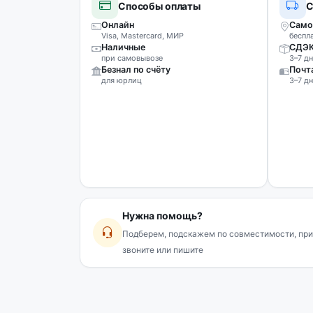
Способы оплаты
С
Онлайн
Само
Visa, Mastercard, МИР
беспл
Наличные
СДЭ
при самовывозе
3–7 дн
Безнал по счёту
Почт
для юрлиц
3–7 дн
Нужна помощь?
Подберем, подскажем по совместимости, при
звоните или пишите