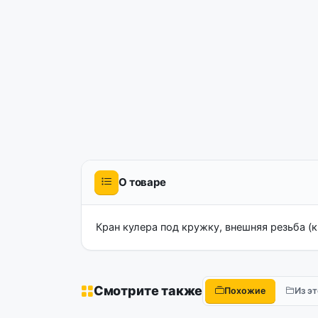
О товаре
Кран кулера под кружку, внешняя резьба (
Смотрите также
Похожие
Из э