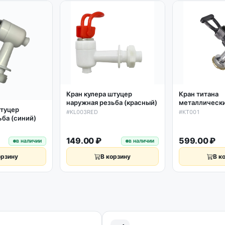
Кран кулера штуцер
Кран титана
наружная резьба (красный)
металлически
штуцер
фиксацией/бе
#KL003RED
#KT001
ьба (синий)
d20мм
149.00 ₽
599.00 ₽
в наличии
в наличии
орзину
В корзину
В к