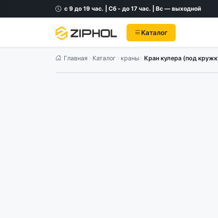
с 9 до 19 час. | Сб - до 17 час. | Вс — выходной
Каталог
Главная
Каталог
краны
Кран кулера (под кружк