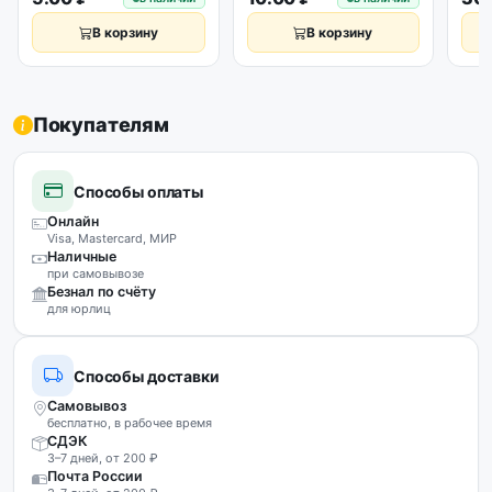
уст
В корзину
В корзину
Покупателям
Способы оплаты
Онлайн
Visa, Mastercard, МИР
Наличные
при самовывозе
Безнал по счёту
для юрлиц
Способы доставки
Самовывоз
бесплатно, в рабочее время
СДЭК
3–7 дней, от 200 ₽
Почта России