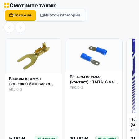
Смотрите также
Похожие
Из этой категории
Разъем клемма
Разъем клемма
(контакт) "ПАПА" 6 мм с
(контакт) 6мм вилка
частичной изоляцией
#K6.0-2
латунь под винт
#K6.0-3
Про
(ма
гид
#02
пне
5.00 ₽
10.00 ₽
30.
в наличии
в наличии