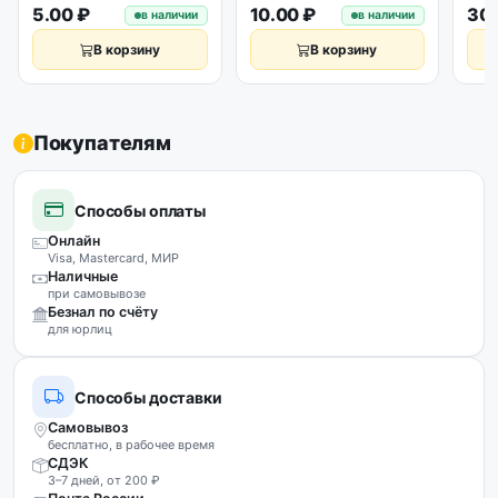
пне
5.00 ₽
10.00 ₽
30.
в наличии
в наличии
уст
В корзину
В корзину
Покупателям
Способы оплаты
Онлайн
Visa, Mastercard, МИР
Наличные
при самовывозе
Безнал по счёту
для юрлиц
Способы доставки
Самовывоз
бесплатно, в рабочее время
СДЭК
3–7 дней, от 200 ₽