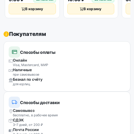
уст
В корзину
В корзину
Покупателям
Способы оплаты
Онлайн
Visa, Mastercard, МИР
Наличные
при самовывозе
Безнал по счёту
для юрлиц
Способы доставки
Самовывоз
бесплатно, в рабочее время
СДЭК
3–7 дней, от 200 ₽
Почта России