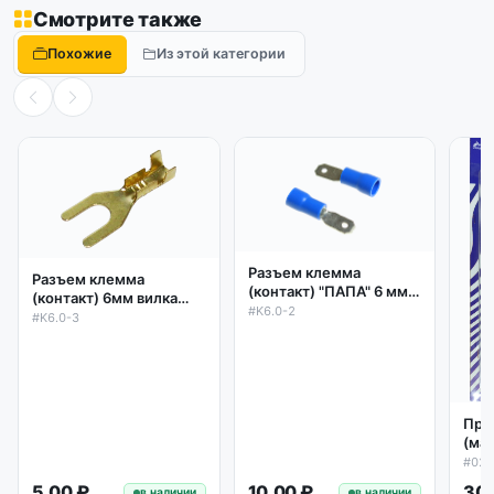
Смотрите также
Похожие
Из этой категории
Разъем клемма
Разъем клемма
(контакт) "ПАПА" 6 мм с
(контакт) 6мм вилка
частичной изоляцией
#K6.0-2
латунь под винт
#K6.0-3
Про
(ма
гид
#02
пне
5.00 ₽
10.00 ₽
30.
в наличии
в наличии