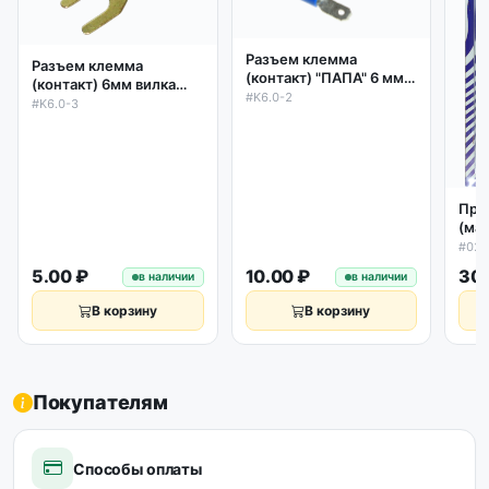
Разъем клемма
Разъем клемма
(контакт) "ПАПА" 6 мм с
(контакт) 6мм вилка
частичной изоляцией
#K6.0-2
латунь под винт
#K6.0-3
Про
(ма
гид
#02
пне
5.00 ₽
10.00 ₽
30.
в наличии
в наличии
уст
В корзину
В корзину
Покупателям
Способы оплаты