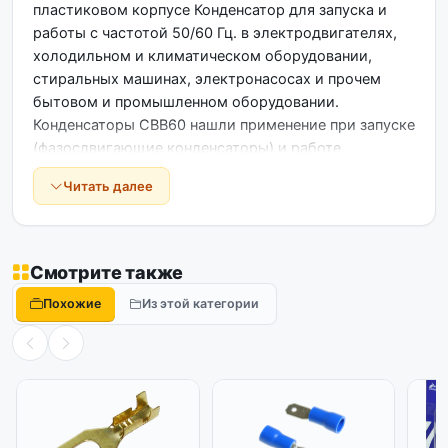
пластиковом корпусе Конденсатор для запуска и
работы с частотой 50/60 Гц. в электродвигателях,
холодильном и климатическом оборудовании,
стиральных машинах, электронасосах и прочем
бытовом и промышленном оборудовании.
Конденсаторы CBB60 нашли применение при запуске
(фазосдвигающие конденсаторы) и работе
асинхронных электродвигателей, компрессоров
Читать далее
холодильного оборудования, в кондиционерах,
вентиляционных системах, в качестве
помехоподавляющих конденсаторов в стиральных и
моющих машинах, электробытовой технике,
Смотрите также
электронасосах, а также в различных машинах и
Похожие
Из этой категории
агрегатах промышленного типа. Характеристики:
Емкость: от 1 до 150 мкф (Микрофарад)
Напряжение: 450V ( Вольт) Номинальная частота:
50/60Hz Допустимое отклонение ёмкости: 5%
Контакты подключения: 2 колодки по 2 контакта
Крепление: Болт + гайка на корпус