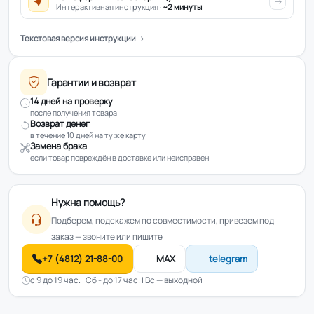
Интерактивная инструкция ·
~2 минуты
Текстовая версия инструкции
Гарантии и возврат
14 дней на проверку
после получения товара
Возврат денег
в течение 10 дней на ту же карту
Замена брака
если товар повреждён в доставке или неисправен
Нужна помощь?
Подберем, подскажем по совместимости, привезем под
заказ — звоните или пишите
+7 (4812) 21-88-00
MAX
telegram
с 9 до 19 час. | Сб - до 17 час. | Вс — выходной