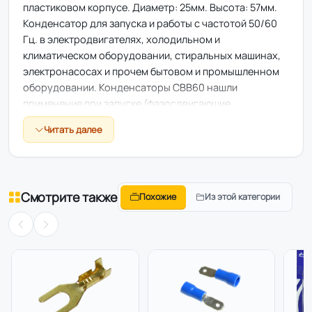
пластиковом корпусе. Диаметр: 25мм. Высота: 57мм.
Конденсатор для запуска и работы с частотой 50/60
Гц. в электродвигателях, холодильном и
климатическом оборудовании, стиральных машинах,
электронасосах и прочем бытовом и промышленном
оборудовании. Конденсаторы CBB60 нашли
применение при запуске (фазосдвигающие
конденсаторы) и работе асинхронных
Читать далее
электродвигателей, компрессоров холодильного
оборудования, в кондиционерах, вентиляционных
системах, в качестве помехоподавляющих
конденсаторов в стиральных и моющих машинах,
Смотрите также
Похожие
Из этой категории
электробытовой технике, электронасосах, а также в
различных машинах и агрегатах промышленного типа.
Характеристики: Емкость: от 1 до 150 мкф
(Микрофарад) Напряжение: 450V ( Вольт)
Номинальная частота: 50/60Hz Допустимое
отклонение ёмкости: 5% Контакты подключения: 2
колодки по 2 контакта Крепление: Болт + гайка на
корпус