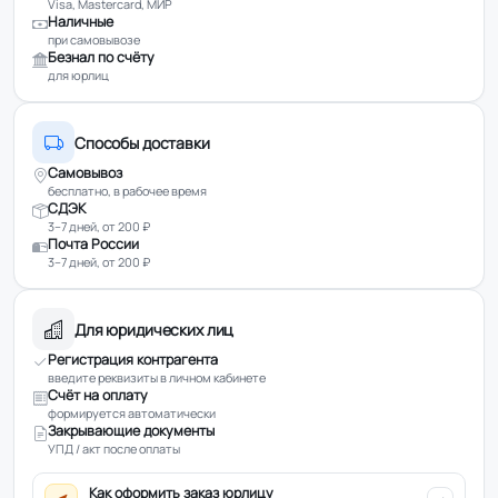
Visa, Mastercard, МИР
Наличные
при самовывозе
Безнал по счёту
для юрлиц
Способы доставки
Самовывоз
бесплатно, в рабочее время
СДЭК
3–7 дней, от 200 ₽
Почта России
3–7 дней, от 200 ₽
Для юридических лиц
Регистрация контрагента
введите реквизиты в личном кабинете
Счёт на оплату
формируется автоматически
Закрывающие документы
УПД / акт после оплаты
Как оформить заказ юрлицу