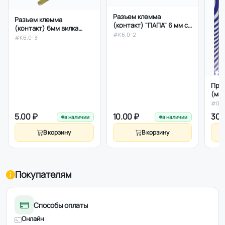
Разъем клемма
Разъем клемма
(контакт) "ПАПА" 6 мм с
(контакт) 6мм вилка
частичной изоляцией
#K6.0-2
латунь под винт
#K6.0-3
Про
(мас
гидр
#02
пне
5.00 ₽
10.00 ₽
30.
в наличии
в наличии
уст
В корзину
В корзину
Покупателям
Способы оплаты
Онлайн