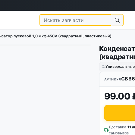
нсатор пусковой 1,0 мкф 450V (квадратный, пластиковый)
Конденсат
1
/
2
(квадратн
Универсальные
CBB6
АРТИКУЛ
99.00 
Доставка
11 а
самовывоз