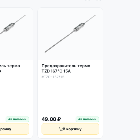
ель термо
Предохранитель термо
Предохранит
A
TZD 167°C 15A
TZD 157°C 15
#TZD-167/15
#TZD-157/15
49.00 ₽
49.00 ₽
в наличии
в наличии
орзину
В корзину
В к