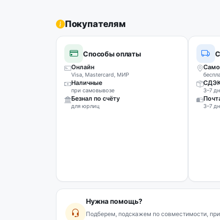
Покупателям
Способы оплаты
С
Онлайн
Само
Visa, Mastercard, МИР
беспл
Наличные
СДЭ
при самовывозе
3–7 дн
Безнал по счёту
Почт
для юрлиц
3–7 дн
Нужна помощь?
Подберем, подскажем по совместимости, при