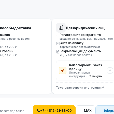
пособы доставки
Для юридических лиц
вывоз
Регистрация контрагента
атно, в рабочее время
введите реквизиты в личном кабинете
К
Счёт на оплату
ей, от 200 ₽
формируется автоматически
а России
Закрывающие документы
ей, от 200 ₽
УПД / акт после оплаты
Как оформить заказ
юрлицу
Интерактивная
инструкция ·
~2 минуты
Текстовая версия инструкции
+7 (4812) 21-88-00
MAX
teleg
везем под заказ —