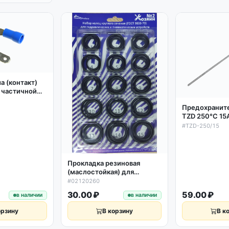
а (контакт)
с частичной
Предохранит
TZD 250°C 15
#TZD-250/15
Прокладка резиновая
(маслостойкая) для
гидравлических и
#02120260
пневматических устройств
30.00 ₽
59.00 ₽
в наличии
в наличии
орзину
В корзину
В к