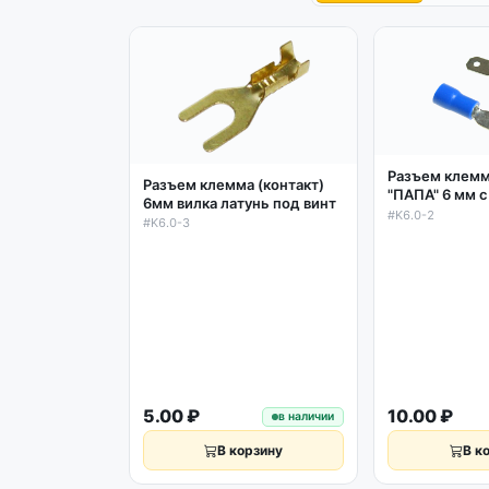
Разъем клемм
Разъем клемма (контакт)
"ПАПА" 6 мм 
6мм вилка латунь под винт
изоляцией
#K6.0-2
#K6.0-3
5.00 ₽
10.00 ₽
в наличии
В корзину
В к