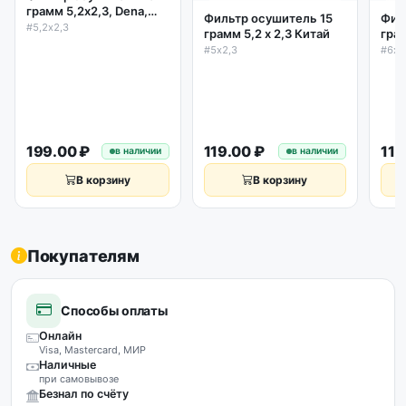
грамм 5,2х2,3, Dena,
Фильтр осушитель 15
Фил
Италия
#5,2х2,3
грамм 5,2 х 2,3 Китай
грам
#5х2,3
#6х2
199.00 ₽
119.00 ₽
119
в наличии
в наличии
В корзину
В корзину
Покупателям
Способы оплаты
Онлайн
Visa, Mastercard, МИР
Наличные
при самовывозе
Безнал по счёту