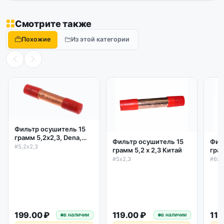
Смотрите также
Похожие
Из этой категории
Фильтр осушитель 15
грамм 5,2х2,3, Dena,
Фильтр осушитель 15
Фил
Италия
#5,2х2,3
грамм 5,2 х 2,3 Китай
грам
#5х2,3
#6х2
199.00 ₽
119.00 ₽
119
в наличии
в наличии