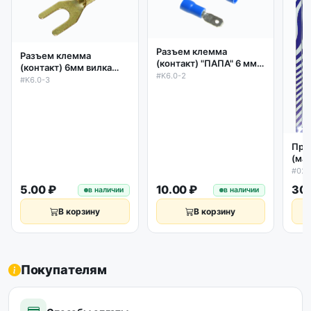
Разъем клемма
Разъем клемма
(контакт) "ПАПА" 6 мм с
(контакт) 6мм вилка
частичной изоляцией
#K6.0-2
латунь под винт
#K6.0-3
Про
(ма
гид
#02
пне
5.00 ₽
10.00 ₽
30.
в наличии
в наличии
уст
В корзину
В корзину
Покупателям