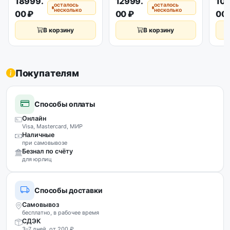
18999.
12999.
109
осталось
осталось
несколько
несколько
00 ₽
00 ₽
00 
В корзину
В корзину
Покупателям
Способы оплаты
Онлайн
Visa, Mastercard, МИР
Наличные
при самовывозе
Безнал по счёту
для юрлиц
Способы доставки
Самовывоз
бесплатно, в рабочее время
СДЭК
3–7 дней, от 200 ₽