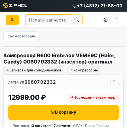
+7 (4812) 21-88-00
компрессоры
Компрессор R600 Embraco VEME9C (Haier,
Оригинал
Candy) 0060702332 (инвертор) оригинал
Запчасти для холодильников
компрессоры
0060702332
АРТИКУЛ
12999.00 ₽
Последний экземпляр
В корзину
Доставка
13 августа – 17 августа
· СДЭК, Почта России,