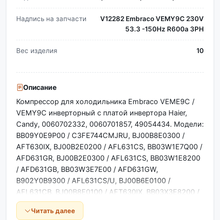
Надпись на запчасти
V12282 Embraco VEMY9C 230V
53.3 -150Hz R600a 3PH
Вес изделия
10
Описание
Компрессор для холодильника Embraco VEME9C /
VEMY9C инверторный с платой инвертора Haier,
Candy, 0060702332, 0060701857, 49054434. Модели:
BB09Y0E9P00 / C3FE744CMJRU, BJ00B8E0300 /
AFT630IX, BJ00B2E0200 / AFL631CS, BB03W1E7Q00 /
AFD631GR, BJ00B2E0300 / AFL631CS, BB03W1E8200
/ AFD631GB, BB03W3E7E00 / AFD631GW,
B902Y0B9300 / AFL631CS/U, BJ00B6E0100 /
AFL631CB, BJ00B8E0100 / AFT630IX, BB03X3E8200 /
AFL631CB, BB03W1E7E00 / AFD631GW, BJ00B0E0200
Читать далее
/ AFD631CS, BJ00B8E0200 / AFT630IX, BB03Z0E9800