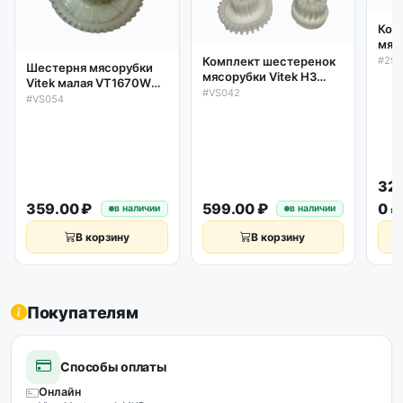
Ком
мяс
167
#29
Комплект шестеренок
Шестерня мясорубки
мясорубки Vitek Н3
Vitek малая VT1670W
VS042 Зам.
#VS042
D52/22мм, зубья
#VS054
9999990100
47/16шт. косой/прямой
32
359.00 ₽
599.00 ₽
0 ₽
в наличии
в наличии
В корзину
В корзину
Покупателям
Способы оплаты
Онлайн