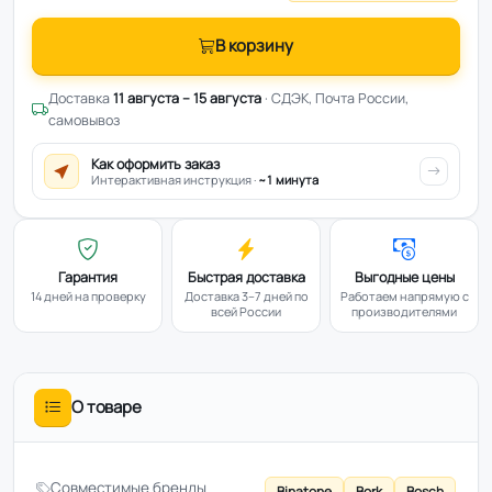
В корзину
Доставка
11 августа – 15 августа
· СДЭК, Почта России,
самовывоз
Как оформить заказ
Интерактивная инструкция ·
~1 минута
Гарантия
Быстрая доставка
Выгодные цены
14 дней на проверку
Доставка 3–7 дней по
Работаем напрямую с
всей России
производителями
О товаре
Совместимые бренды
Binatone
Bork
Bosch