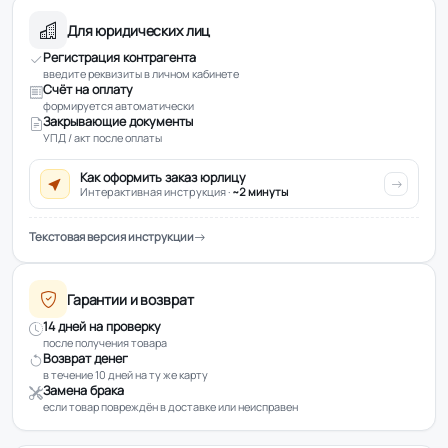
Для юридических лиц
Регистрация контрагента
введите реквизиты в личном кабинете
Счёт на оплату
формируется автоматически
Закрывающие документы
УПД / акт после оплаты
Как оформить заказ юрлицу
Интерактивная инструкция ·
~2 минуты
Текстовая версия инструкции
Гарантии и возврат
14 дней на проверку
после получения товара
Возврат денег
в течение 10 дней на ту же карту
Замена брака
если товар повреждён в доставке или неисправен