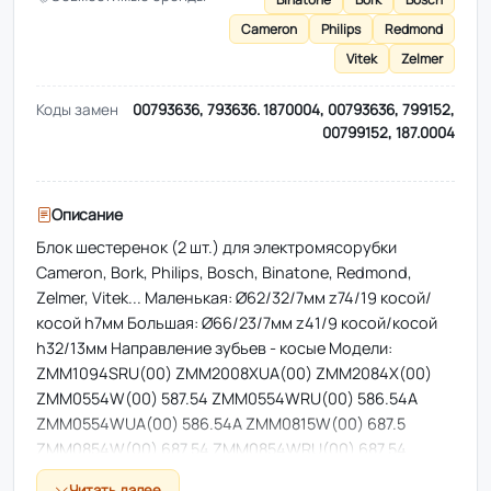
Cameron
Philips
Redmond
Vitek
Zelmer
Коды замен
00793636, 793636. 1870004, 00793636, 799152,
00799152, 187.0004
Описание
Блок шестеренок (2 шт.) для электромясорубки
Cameron, Bork, Philips, Bosch, Binatone, Redmond,
Zelmer, Vitek... Маленькая: Ø62/32/7мм z74/19 косой/
косой h7мм Большая: Ø66/23/7мм z41/9 косой/косой
h32/13мм Направление зубьев - косые Модели:
ZMM1094SRU(00) ZMM2008XUA(00) ZMM2084X(00)
ZMM0554W(00) 587.54 ZMM0554WRU(00) 586.54A
ZMM0554WUA(00) 586.54A ZMM0815W(00) 687.5
ZMM0854W(00) 687.54 ZMM0854WRU(00) 687.54
ZMM0854WUA(00) 687.54 ZMM0954SRU(00) 886.54
Читать далее