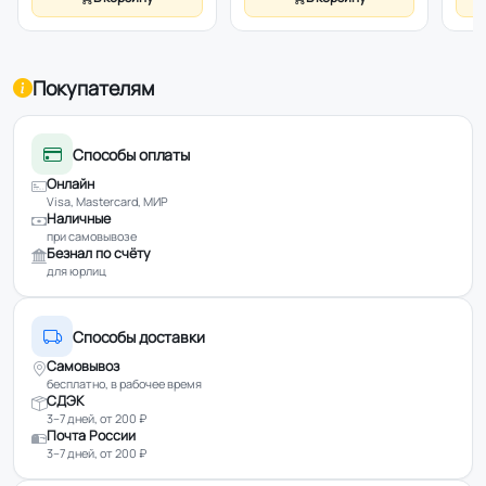
ZMM1089SUA(00) 887.89 ZMM1099IRU(00)
887.89WITHKEBBE ZMM1180S(00) MM1000.80SYMBIO
Покупателям
Способы оплаты
Онлайн
Visa, Mastercard, МИР
Наличные
при самовывозе
Безнал по счёту
для юрлиц
Способы доставки
Самовывоз
бесплатно, в рабочее время
СДЭК
3–7 дней, от 200 ₽
Почта России
3–7 дней, от 200 ₽