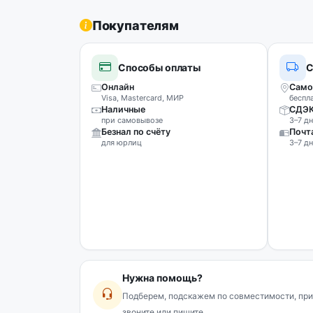
Покупателям
Способы оплаты
С
Онлайн
Само
Visa, Mastercard, МИР
беспл
Наличные
СДЭ
при самовывозе
3–7 дн
Безнал по счёту
Почт
для юрлиц
3–7 дн
Нужна помощь?
Подберем, подскажем по совместимости, при
звоните или пишите