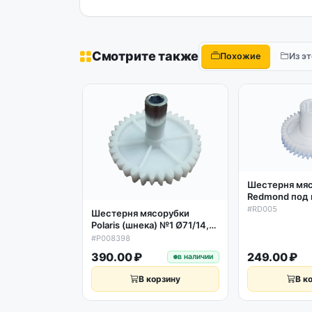
Смотрите также
Похожие
Из э
Шестерня мя
Redmond под
D81/30мм H56
#RD005
Шестерня мясорубки
кос. зубьев R
Polaris (шнека) №1 Ø71/14,
H60/14 Z34 Dexp, Centek,
#P008398
Василиса, Moulinex,
390.00 ₽
249.00 ₽
в наличии
Redmond
В корзину
В к