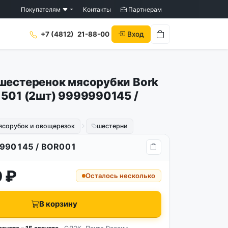
Покупателям
Контакты
Партнерам
Вход
+7 (4812)
21-88-00
шестеренок мясорубки Bork
 501 (2шт) 9999990145 /
ясорубок и овощерезок
шестерни
990145 / BOR001
 ₽
Осталось несколько
В корзину