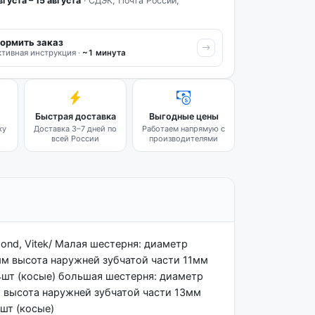
вгуста – 15 августа
· СДЭК, Почта России,
ормить заказ
тивная инструкция ·
~1 минута
Быстрая доставка
Выгодные цены
ку
Доставка 3–7 дней по
Работаем напрямую с
всей России
производителями
mond, Vitek/ Малая шестерня: диаметр
м высота наружней зубчатой части 11мм
74шт (косые) большая шестерня: диаметр
 высота наружней зубчатой части 13мм
шт (косые)