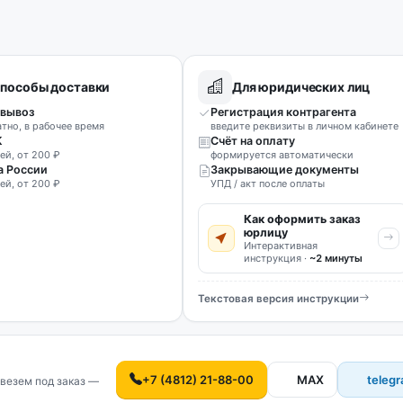
пособы доставки
Для юридических лиц
вывоз
Регистрация контрагента
атно, в рабочее время
введите реквизиты в личном кабинете
К
Счёт на оплату
ей, от 200 ₽
формируется автоматически
а России
Закрывающие документы
ей, от 200 ₽
УПД / акт после оплаты
Как оформить заказ
юрлицу
Интерактивная
инструкция ·
~2 минуты
Текстовая версия инструкции
+7 (4812) 21-88-00
MAX
teleg
везем под заказ —