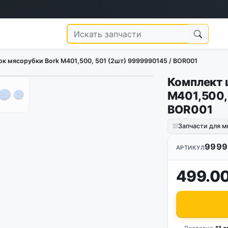
к мясорубки Bork M401,500, 501 (2шт) 9999990145 / BOR001
Комплект 
1
/
5
M401,500,
BOR001
Запчасти для м
9999
АРТИКУЛ
499.00