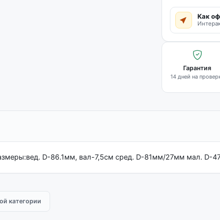
Как оф
Интерак
Гарантия
14 дней на провер
 размеры:вед. D-86.1мм, вал-7,5см сред. D-81мм/27мм мал. D-
той категории