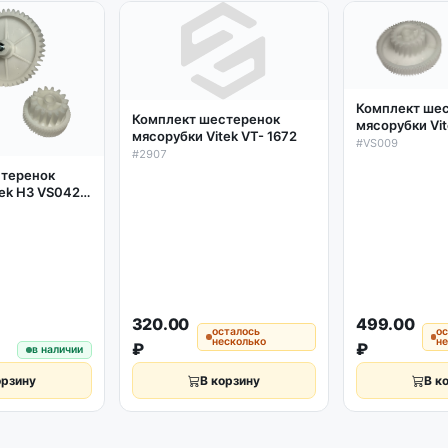
Комплект ше
Комплект шестеренок
мясорубки Vit
мясорубки Vitek VT- 1672
Bork, Philips, 
#VS009
#2907
Binatone, Red
стеренок
2 шт.
tek Н3 VS042
100
320.00
499.00
осталось
о
несколько
н
₽
₽
в наличии
орзину
В корзину
В к