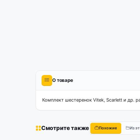
О товаре
Комплект шестеренок Vitek, Scarlett и др.
Смотрите также
Похожие
Из э