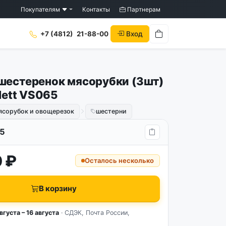
Покупателям
Контакты
Партнерам
Вход
+7 (4812)
21-88-00
шестеренок мясорубки (3шт)
rlett VS065
ясорубок и овощерезок
шестерни
5
 ₽
Осталось несколько
В корзину
вгуста – 16 августа
· СДЭК, Почта России,