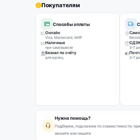
Покупателям
Способы оплаты
С
Онлайн
Само
Visa, Mastercard, МИР
беспл
Наличные
СДЭ
при самовывозе
3–7 дн
Безнал по счёту
Почт
для юрлиц
3–7 дн
Нужна помощь?
Подберем, подскажем по совместимости, при
звоните или пишите