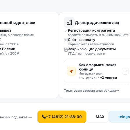
пособы доставки
Для юридических лиц
вывоз
Регистрация контрагента
атно, в рабочее время
введите реквизиты в личном кабинете
К
Счёт на оплату
ей, от 200 ₽
формируется автоматически
а России
Закрывающие документы
ей, от 200 ₽
УПД / акт после оплаты
Как оформить заказ
юрлицу
Интерактивная
инструкция ·
~2 минуты
Текстовая версия инструкции
+7 (4812) 21-88-00
MAX
teleg
везем под заказ —