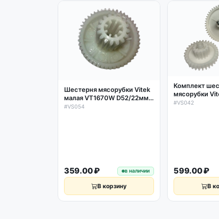
Комплект ше
Шестерня мясорубки Vitek
мясорубки Vi
малая VT1670W D52/22мм,
Зам. 9999990
#VS042
зубья 47/16шт. косой/
#VS054
прямой
359.00 ₽
599.00 ₽
в наличии
В корзину
В к