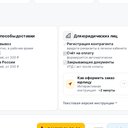
пособы доставки
Для юридических лиц
вывоз
Регистрация контрагента
атно, в рабочее время
введите реквизиты в личном кабинете
К
Счёт на оплату
ей, от 200 ₽
формируется автоматически
а России
Закрывающие документы
ей, от 200 ₽
УПД / акт после оплаты
Как оформить заказ
юрлицу
Интерактивная
инструкция ·
~2 минуты
Текстовая версия инструкции