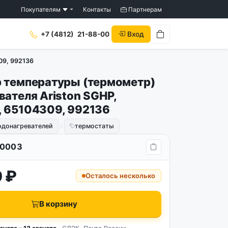
Покупателям
Контакты
Партнерам
Вход
+7 (4812)
21-88-00
09, 992136
 температуры (термометр)
вателя Ariston SGHP,
 65104309, 992136
одонагревателей
термостаты
0003
 ₽
Осталось несколько
В корзину