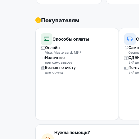
Покупателям
Способы оплаты
С
Онлайн
Само
Visa, Mastercard, МИР
беспл
Наличные
СДЭ
при самовывозе
3–7 дн
Безнал по счёту
Почт
для юрлиц
3–7 дн
Нужна помощь?