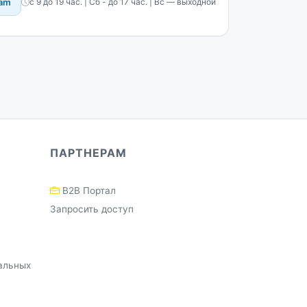
ram
с 9 до 19 час. | Сб - до 17 час. | Вс — выходной
ПАРТНЕРАМ
B2B Портал
Запросить доступ
альных