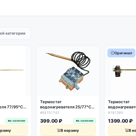
той категории
Оригинал
Термостат
Термостат
еля 77/95°C
водонагревателя 25/77°C
водонагреват
0.мм круглый
16A капиллярный Thermex
RTS3 16A L30
#65151742
#181395
hermowatt,
65151742, 65150779,
флажком The
399.00 ₽
1399.00 ₽
в наличии
в наличии
33
235210, 487008, 580428
Италия, 18139
орзину
В корзину
В к