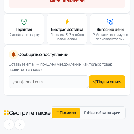
Нет в наличии
Гарантия
Быстрая доставка
Выгодные цены
14 дней на проверку
Доставка 3–7 дней по
Работаем напрямую с
всей России
производителями
Сообщить о поступлении
Оставьте email — пришлём уведомление, как только товар
появится на складе.
Подписаться
Смотрите также
Похожие
Из этой категории