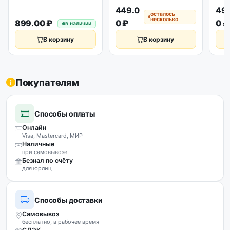
449.0
49
осталось
несколько
899.00 ₽
0 ₽
0 ₽
в наличии
В корзину
В корзину
Покупателям
Способы оплаты
Онлайн
Visa, Mastercard, МИР
Наличные
при самовывозе
Безнал по счёту
для юрлиц
Способы доставки
Самовывоз
бесплатно, в рабочее время