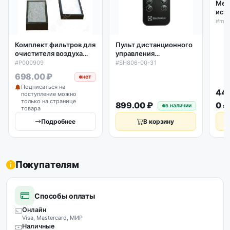
Мем
исп
увл
#mem
16м
про
Комплект фильтров для
Пульт дистанционного
очистителя воздуха
управления
Polaris PPA4045
увлажнителя воздуха
#P000909
#SH806-00-31
000909
Electrolux черные EHU
698.00 ₽
нет
3310-3315D SH806-00-
Подписаться на
31
44
поступление можно
только на странице
899.00 ₽
0 ₽
в наличии
товара
Подробнее
В корзину
Покупателям
Способы оплаты
Онлайн
Visa, Mastercard, МИР
Наличные