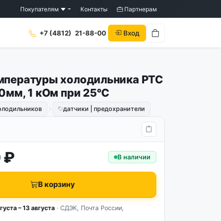
Покупателям
Контакты
Партнерам
Вход
+7 (4812)
21-88-00
мпературы холодильника PTC
0мм, 1 кОм при 25°C
холодильников
датчики | предохранители
 ₽
В наличии
В корзину
густа – 13 августа
· СДЭК, Почта России,