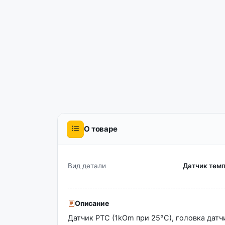
О товаре
Вид детали
Датчик темп
Описание
Датчик PTC (1kOm при 25°C), головка датч