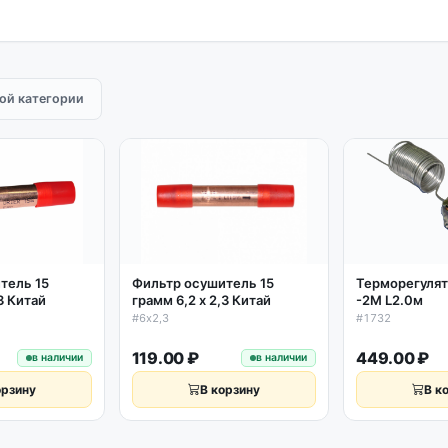
той категории
тель 15
Фильтр осушитель 15
Терморегулят
,3 Китай
грамм 6,2 х 2,3 Китай
-2М L2.0м
#6х2,3
#1732
119.00 ₽
449.00 ₽
в наличии
в наличии
орзину
В корзину
В к