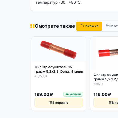
температур -30...+80°C.
Смотрите также
Похожие
Из э
Фильтр осушитель 15
грамм 5,2х2,3, Dena, Италия
Фильтр осуши
#5,2х2,3
грамм 5,2 х 2
#5х2,3
199.00 ₽
119.00 ₽
в наличии
В корзину
В к