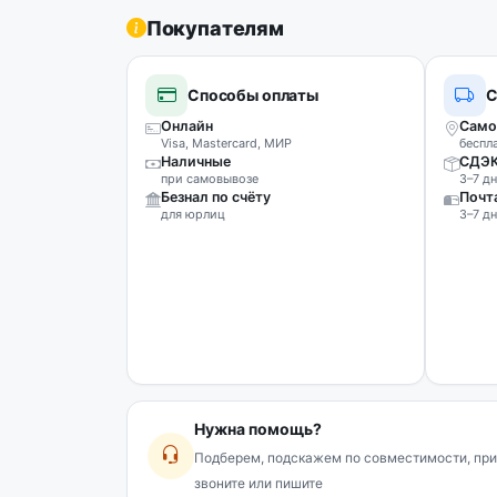
Покупателям
Способы оплаты
С
Онлайн
Само
Visa, Mastercard, МИР
беспл
Наличные
СДЭ
при самовывозе
3–7 дн
Безнал по счёту
Почт
для юрлиц
3–7 дн
Нужна помощь?
Подберем, подскажем по совместимости, при
звоните или пишите