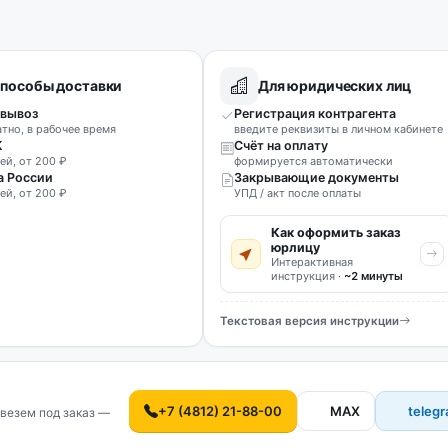
пособы доставки
Для юридических лиц
вывоз
Регистрация контрагента
атно, в рабочее время
введите реквизиты в личном кабинете
К
Счёт на оплату
ей, от 200 ₽
формируется автоматически
а России
Закрывающие документы
ей, от 200 ₽
УПД / акт после оплаты
Как оформить заказ
юрлицу
Интерактивная
инструкция ·
~2 минуты
Текстовая версия инструкции
+7 (4812) 21-88-00
MAX
teleg
везем под заказ —