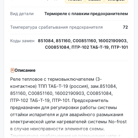
Вид детали
Термореле с плавким предохранителем
Температура срабатывания предохранителя
72
Коды замен
851084, 851160, C00851160, 16002190903,
C00851084, ПТР-102 ТАБ-Т-19, ПТР-101
Описание
Реле тепловое с термовыключателем (3-
контактное) ТПП ТАБ-Т-19 (россия), зам.851084,
851160, C00851160, 16002190903, C00851084,
ПТР-102 ТАБ-Т-19, ПТР-101. Предохранитель
предназначен для регулировки работы системы
оттайки испарителя и для аварийного размыкания
электрической цепи нагревателей системы No-frost
в случае неисправности элементов схемы.
Температура срабатывания на размыкание цепи +