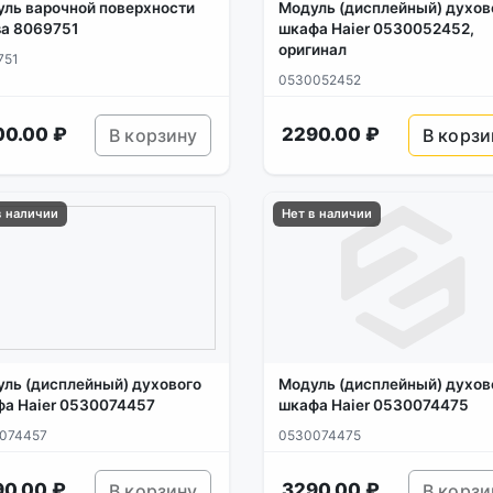
ль варочной поверхности
Модуль (дисплейный) духов
a 8069751
шкафа Haier 0530052452,
оригинал
751
0530052452
00.00 ₽
2290.00 ₽
В корзину
В корзи
в наличии
Нет в наличии
ль (дисплейный) духового
Модуль (дисплейный) духов
а Haier 0530074457
шкафа Haier 0530074475
074457
0530074475
90.00 ₽
3290.00 ₽
В корзину
В корзи