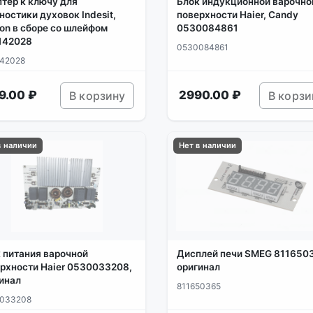
тер к ключу для
Блок индукционной варочно
ностики духовок Indesit,
поверхности Haier, Candy
ton в сборе со шлейфом
0530084861
142028
0530084861
42028
9.00 ₽
2990.00 ₽
В корзину
В корзи
в наличии
Нет в наличии
 питания варочной
Дисплей печи SMEG 811650
рхности Haier 0530033208,
оригинал
инал
811650365
033208