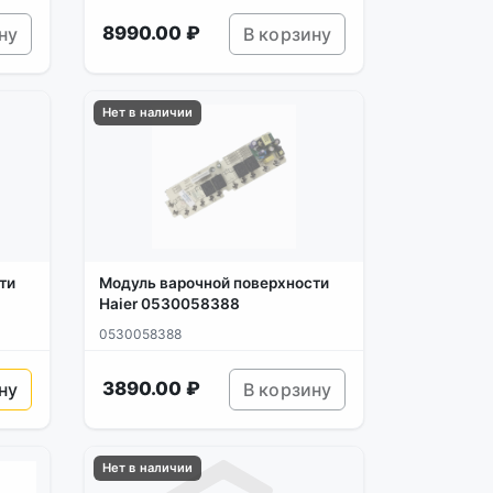
8990.00 ₽
ну
В корзину
Нет в наличии
ти
Модуль варочной поверхности
Haier 0530058388
0530058388
3890.00 ₽
ну
В корзину
Нет в наличии