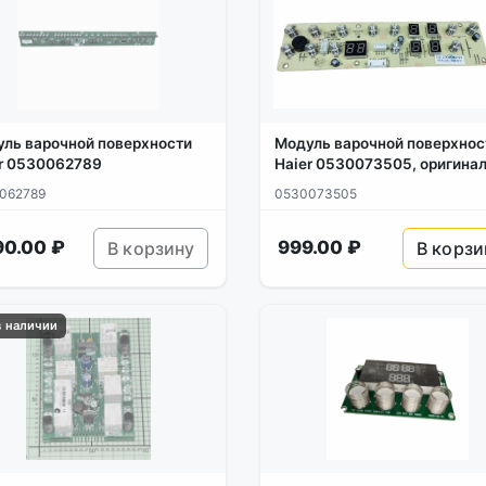
ль варочной поверхности
Модуль варочной поверхнос
r 0530062789
Haier 0530073505, оригина
062789
0530073505
90.00 ₽
999.00 ₽
В корзину
В корзи
в наличии