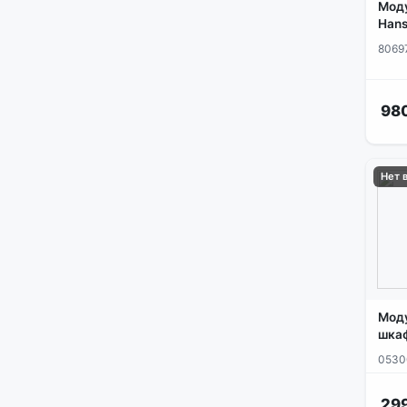
Моду
Hans
8069
98
Нет 
Моду
шкаф
0530
29