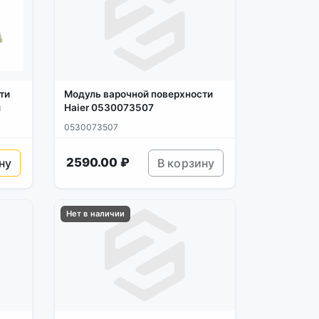
ти
Модуль варочной поверхности
л
Haier 0530073507
0530073507
2590.00 ₽
ну
В корзину
Нет в наличии