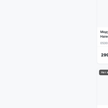
Моду
Haie
0530
29
Нет 