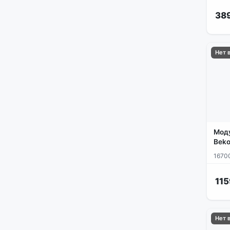
уплотнители двери духовки
38
химия | аксессуары
электроподжиг
Нет 
Моду
Beko
1670
115
Нет 