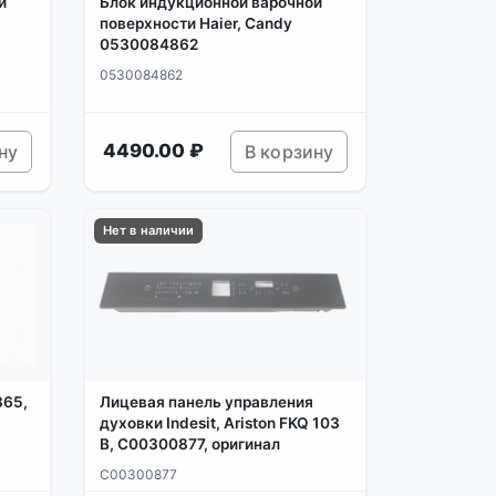
й
Блок индукционной варочной
поверхности Haier, Candy
0530084862
0530084862
4490.00 ₽
ну
В корзину
Нет в наличии
365,
Лицевая панель управления
духовки Indesit, Ariston FKQ 103
B, C00300877, оригинал
C00300877