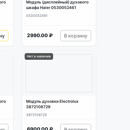
ого
Модуль (дисплейный) духового
шкафа Haier 0530052461
0530052461
2990.00 ₽
ну
В корзину
Нет в наличии
ого
Модуль духовки Electrolux
3872108729
3872108729
6900.00 ₽
ну
В корзину