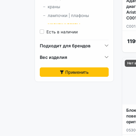
Адап
диаг
краны
Aris
лампочки | плафоны
C00
модули и платы
C001
Есть в наличии
ножки
119
переключатели
Подходит для брендов
петли двери
Вес изделия
разное
Нет 
рассекатели горелок |
Применить
крышки
решетки | полки | противни
ручки | кнопки
стекла двери духовок
таймеры
Блок
пове
термопары | датчики
ориг
газоконтроля
0530
термостаты