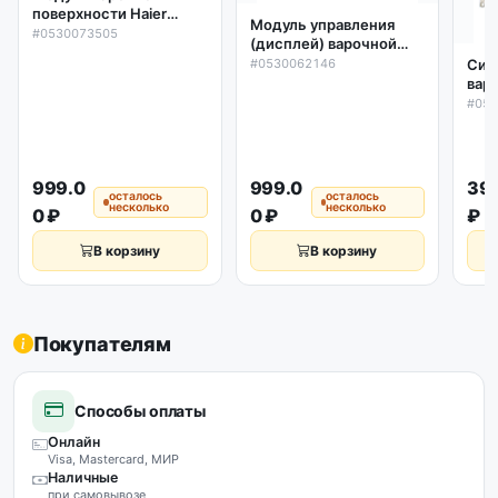
поверхности Haier
Модуль управления
0530073505, оригинал
#0530073505
(дисплей) варочной
поверхности Haier
#0530062146
Сил
0530062146, оригинал
вар
Hai
#05
ори
999.0
999.0
39
осталось
осталось
несколько
несколько
0 ₽
0 ₽
₽
В корзину
В корзину
Покупателям
Способы оплаты
Онлайн
Visa, Mastercard, МИР
Наличные
при самовывозе