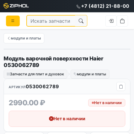
+7 (4812) 21-88-00
модули и платы
Модуль варочной поверхности Haier
Оригинал
0530062789
Запчасти для плит и духовок
модули и платы
0530062789
АРТИКУЛ
2990.00 ₽
Нет в наличии
Нет в наличии