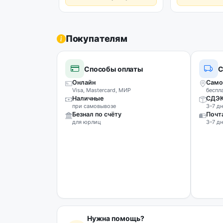
Покупателям
Способы оплаты
С
Онлайн
Само
Visa, Mastercard, МИР
беспл
Наличные
СДЭ
при самовывозе
3–7 дн
Безнал по счёту
Почт
для юрлиц
3–7 дн
Нужна помощь?