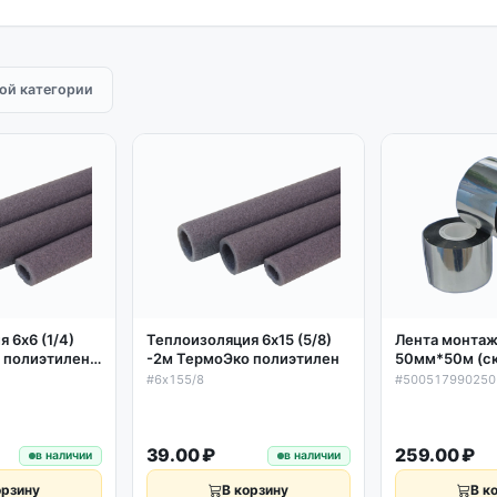
той категории
 6х6 (1/4)
Теплоизоляция 6х15 (5/8)
Лента монта
 полиэтилен
-2м ТермоЭко полиэтилен
50мм*50м (с
металлизиро
#6х155/8
#500517990250
Мини (до 100
39.00 ₽
259.00 ₽
в наличии
в наличии
орзину
В корзину
В к