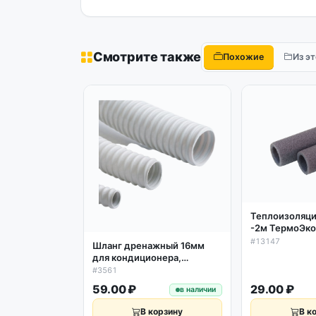
Смотрите также
Похожие
Из э
Теплоизоляция
-2м ТермоЭко
серая
#13147
Шланг дренажный 16мм
для кондиционера,
спиральный 1м
#3561
59.00 ₽
29.00 ₽
в наличии
В корзину
В к