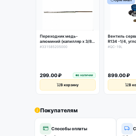
Переходник медь-
Вентиль серв
алюминий (капилляр х 3/8`)
R134 -1/4, угл
под пайку Cu-Al (L260мм)
переходником
#331585205000
#QC-19L
299.00 ₽
899.00 ₽
в наличии
В корзину
В к
Покупателям
Способы оплаты
С