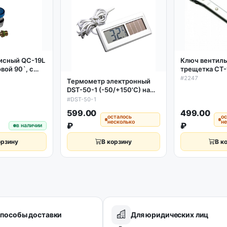
исный QC-19L
Ключ вентил
овой 90`, с
трещетка СТ-1
, низкое
3/16, 5/16)
#2247
Термометр электронный
DST-50-1 (-50/+150'C) на
солнечной батарее с
#DST-50-1
выносным датчиком 1м
599.00
499.00
осталось
о
несколько
н
₽
₽
в наличии
орзину
В корзину
В к
пособы доставки
Для юридических лиц