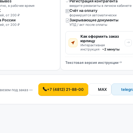
вывоз
Регистрация контрагента
атно, в рабочее время
введите реквизиты в личном кабинете
К
Счёт на оплату
ей, от 200 ₽
формируется автоматически
а России
Закрывающие документы
ей, от 200 ₽
УПД / акт после оплаты
Как оформить заказ
юрлицу
Интерактивная
инструкция ·
~2 минуты
Текстовая версия инструкции
+7 (4812) 21-88-00
MAX
teleg
везем под заказ —