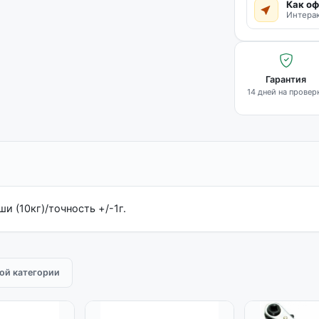
Как оф
Интерак
Гарантия
14 дней на провер
и (10кг)/точность +/-1г.
той категории