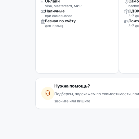
Онлайн
Само
Visa, Mastercard, МИР
беспл
Наличные
СДЭ
при самовывозе
3–7 дн
Безнал по счёту
Почт
для юрлиц
3–7 дн
Нужна помощь?
Подберем, подскажем по совместимости, при
звоните или пишите