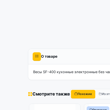
О товаре
Весы SF-400 кухонные электронные без чаш
Смотрите также
Похожие
Из э
Оригинал