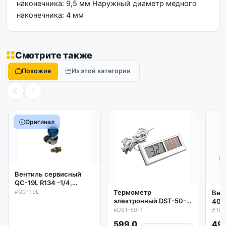
наконечника: 9,5 мм Наружный диаметр медного
наконечника: 4 мм
Смотрите также
Похожие
Из этой категории
Оригинал
Вентиль сервисный
QC-19L R134 -1/4,
угловой 90`, с
#QC-19L
Термометр
Вес
переходником, низкое
электронный DST-50-1
400 
(-50/+150'C) на
#DST-50-1
#10
солнечной батарее с
599.0
49