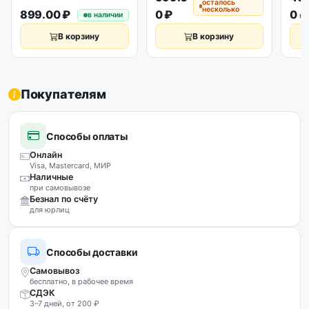
выносным датчиком 1м
осталось
несколько
899.00 ₽
0 ₽
0 ₽
в наличии
В корзину
В корзину
Покупателям
Способы оплаты
Онлайн
Visa, Mastercard, МИР
Наличные
при самовывозе
Безнал по счёту
для юрлиц
Способы доставки
Самовывоз
бесплатно, в рабочее время
СДЭК
3–7 дней, от 200 ₽