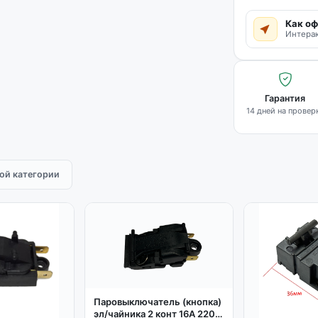
Как оф
Интерак
Гарантия
14 дней на провер
той категории
Паровыключатель (кнопка)
эл/чайника 2 конт 16A 220-