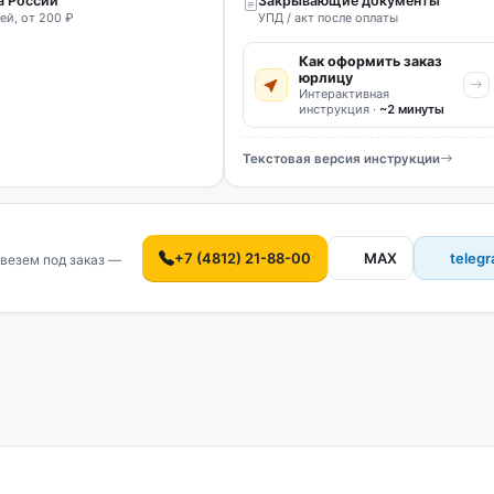
а России
Закрывающие документы
ей, от 200 ₽
УПД / акт после оплаты
Как оформить заказ
юрлицу
Интерактивная
инструкция ·
~2 минуты
Текстовая версия инструкции
+7 (4812) 21-88-00
MAX
teleg
везем под заказ —