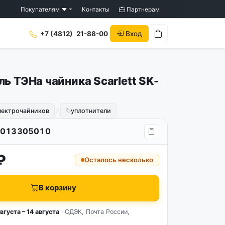
Покупателям
Контакты
Партнерам
Вход
+7 (4812)
21-88-00
ь ТЭНа чайника Scarlett SK-
лектрочайников
уплотнители
013305010
₽
Осталось несколько
В корзину
вгуста – 14 августа
· СДЭК, Почта России,