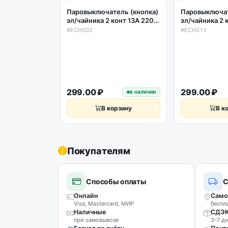
Паровыключатель (кнопка)
Паровыключат
эл/чайника 2 конт 13A 220-
эл/чайника 2 
250V ECH002
250V ECH011
#ECH002
#ECH011
299.00 ₽
299.00 ₽
в наличии
В корзину
В к
Покупателям
Способы оплаты
С
Онлайн
Само
Visa, Mastercard, МИР
беспл
Наличные
СДЭ
при самовывозе
3–7 дн