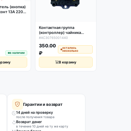
Контактная г
ель (кнопка)
(контроллер)
конт 13A 220-
чайника Scarl
5мм
#AC301370030
SC-228 P72C
Контактная группа
(контроллер) чайника
Scarlett SC-027 Sunlight
#AC30765001440
SLD-105 10A
350.00
249.00
AC30765001440
осталось
о
несколько
н
₽
₽
в наличии
орзину
В корзину
В к
Гарантии и возврат
14 дней на проверку
после получения товара
Возврат денег
в течение 10 дней на ту же карту