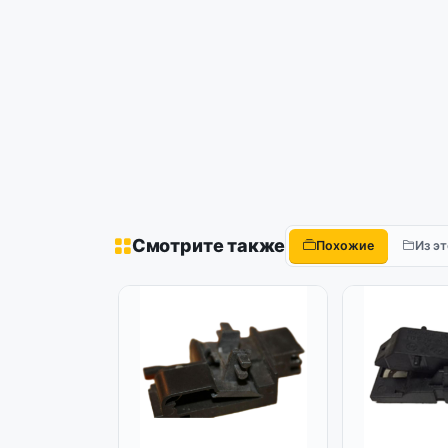
Смотрите также
Похожие
Из э