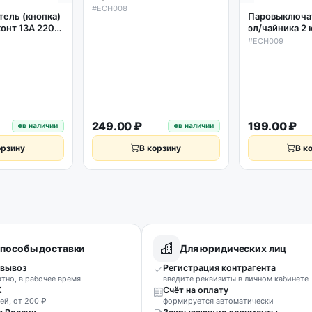
250V
#ECH008
ель (кнопка)
Паровыключат
конт 13A 220-
эл/чайника 2 
250V, 35*21.
#ECH009
249.00 ₽
199.00 ₽
в наличии
в наличии
орзину
В корзину
В к
пособы доставки
Для юридических лиц
вывоз
Регистрация контрагента
атно, в рабочее время
введите реквизиты в личном кабинете
К
Счёт на оплату
ей, от 200 ₽
формируется автоматически