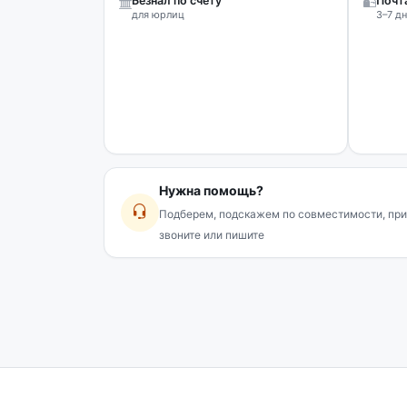
Безнал по счёту
Почт
для юрлиц
3–7 дн
Нужна помощь?
Подберем, подскажем по совместимости, при
звоните или пишите