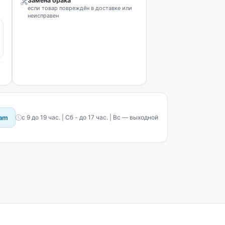
Замена брака
если товар повреждён в доставке или
неисправен
ram
с 9 до 19 час. | Сб - до 17 час. | Вс — выходной