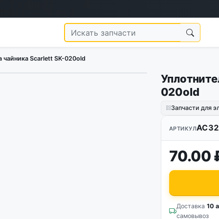
 чайника Scarlett SK-020old
Уплотнител
020old
Запчасти для э
AC32
АРТИКУЛ
70.00 
Доставка
10 а
самовывоз