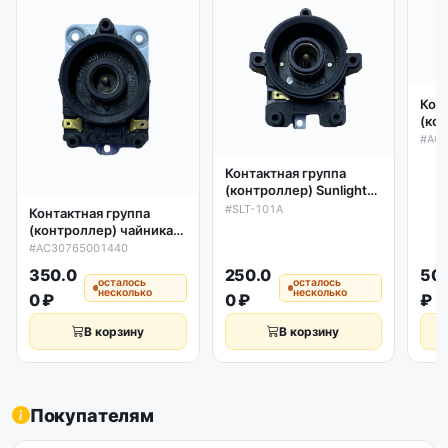
Кон
(ко
под
#AC
Scar
Контактная группа
(контроллер) Sunlight
SLT-101A 10A чайника
#SLT-101A
Контактная группа
Scarlett
(контроллер) чайника
Scarlett SC-027 Sunlight
#AC30765001440
SLD-105 10A
350.0
250.0
50
AC30765001440
осталось
осталось
несколько
несколько
0 ₽
0 ₽
₽
В корзину
В корзину
Покупателям