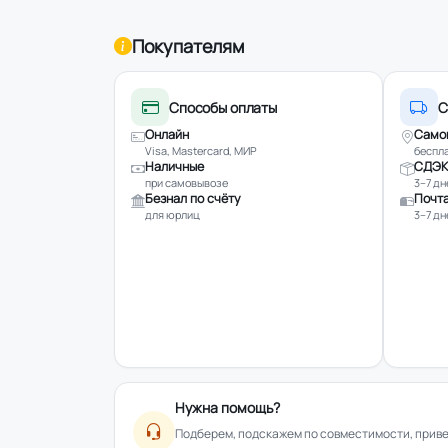
Покупателям
Способы оплаты
С
Онлайн
Само
Visa, Mastercard, МИР
беспла
Наличные
СДЭК
при самовывозе
3–7 дн
Безнал по счёту
Почта
для юрлиц
3–7 дн
Нужна помощь?
Подберем, подскажем по совместимости, привез