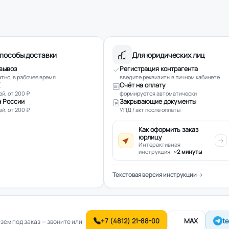
пособы доставки
Для юридических лиц
вывоз
Регистрация контрагента
тно, в рабочее время
введите реквизиты в личном кабинете
Счёт на оплату
ей, от 200 ₽
формируется автоматически
 России
Закрывающие документы
ей, от 200 ₽
УПД / акт после оплаты
Как оформить заказ
юрлицу
Интерактивная
инструкция ·
~2 минуты
Текстовая версия инструкции
+7 (4812) 21-88-00
MAX
t
ем под заказ — звоните или