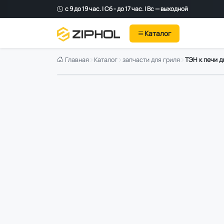
с 9 до 19 час. | Сб - до 17 час. | Вс — выходной
Каталог
Главная
Каталог
запчасти для гриля
ТЭН к печи д