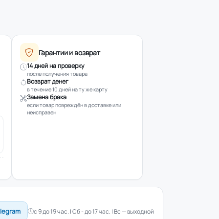
Гарантии и возврат
14 дней на проверку
после получения товара
Возврат денег
в течение 10 дней на ту же карту
Замена брака
если товар повреждён в доставке или
неисправен
elegram
с 9 до 19 час. | Сб - до 17 час. | Вс — выходной