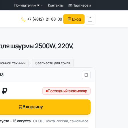
Покупателям
Контакты
Партнерам
Вход
+7 (4812)
21-88-00
 для шаурмы 2500W, 220V,
хонной техники
запчасти для гриля
03
 ₽
Последний экземпляр
В корзину
вгуста – 15 августа
· СДЭК, Почта России, самовывоз