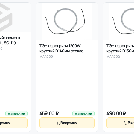
ый элемент
tt SC-119
ТЭН аэрогриля 1200W
ТЭН аэрогрил
30
круглый D140мм стекло
круглый D150м
#AR009
#AR002
459.00 ₽
490.00 ₽
в наличии
в наличии
орзину
В корзину
В к