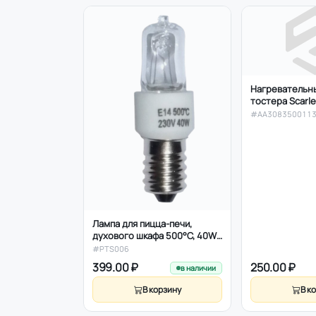
Нагревательн
тостера Scarle
#AA308350011
Лампа для пицца-печи,
духового шкафа 500°С, 40W,
230V, 16A, Е14
#PTS006
399.00 ₽
250.00 ₽
в наличии
В корзину
В к