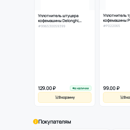
Уплотнитель т
Уплотнитель штуцера
кофемашины Po
кофемашины Delonghi,
1535E/1536E/15
Saeco, Philips, Gaggia, Krups
#P022065
#996530059399
5IQ, d7/4мм
D13x9мм 996530059399
129.00 ₽
99.00 ₽
в наличии
В корзину
В к
Покупателям