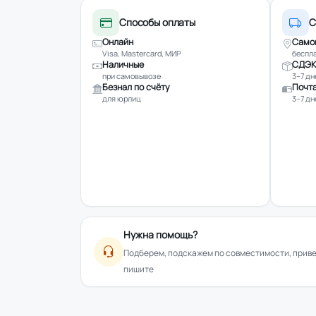
Способы оплаты
С
Онлайн
Само
Visa, Mastercard, МИР
беспла
Наличные
СДЭК
при самовывозе
3–7 дн
Безнал по счёту
Почта
для юрлиц
3–7 дн
Нужна помощь?
Подберем, подскажем по совместимости, привез
пишите