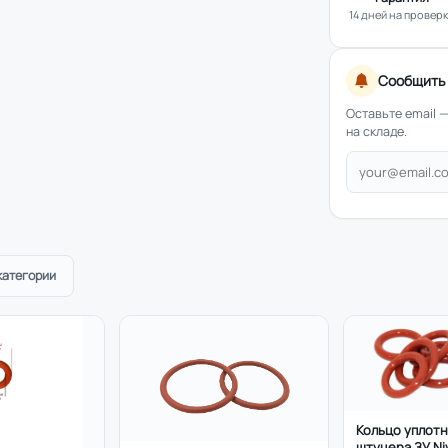
14 дней на провер
Сообщить 
Оставьте email 
на складе.
категории
Кольцо уплот
штуцера ЗУ Ni