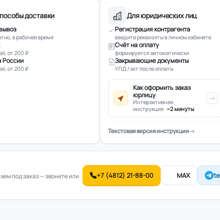
пособы доставки
Для юридических лиц
вывоз
Регистрация контрагента
тно, в рабочее время
введите реквизиты в личном кабинете
Счёт на оплату
ей, от 200 ₽
формируется автоматически
 России
Закрывающие документы
ей, от 200 ₽
УПД / акт после оплаты
Как оформить заказ
юрлицу
Интерактивная
инструкция ·
~2 минуты
Текстовая версия инструкции
+7 (4812) 21-88-00
MAX
t
ем под заказ — звоните или