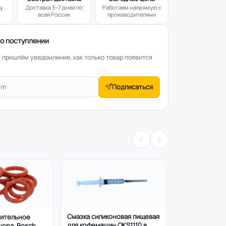
ку
Доставка 3–7 дней по
Работаем напрямую с
всей России
производителями
о поступлении
— пришлём уведомление, как только товар появится
Подписаться
Смазка силиконовая пищевая
нительное
для кофемашин OKS1110 в
vona, Bosch,