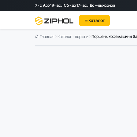
с 9 до 19 час. | Сб - до 17 час. | Вс — выходной
Каталог
Главная
Каталог
поршни
Поршень кофемашины S