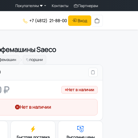
Покупателям
Контакты
Партнерам
Вход
+7 (4812)
21-88-00
офемашины Saeco
офемашин
поршни
0
 ₽
Нет в наличии
Нет в наличии
Быстрая доставка
Выгодные цены