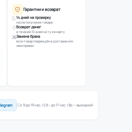
Гарантии и возврат
14 дней на проверку
после получения товара
Возврат денег
в течение 10 дней на ту же карту
Замена брака
если товар повреждён в доставке или
неисправен
elegram
с 9 до 19 час. | Сб - до 17 час. | Вс — выходной