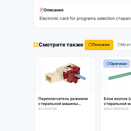
Описание
Electronic card for programs selection сти
Смотрите также
Похожие
Из э
Оригинал
Переключатель режимов
Блок кнопок 
стиральной машины
стиральной м
Candy,12 позиций, ROLD
0021800082B,
#41024236
#0021800082B
RD12U05, 41024236