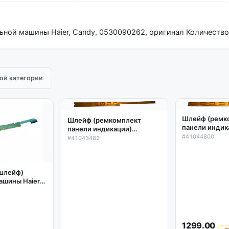
ральной машины Haier, Candy, 0530090262, оригинал Количество
той категории
Шлейф (ремк
Шлейф (ремкомплект
панели индик
панели индикации)
стиральной 
#41044800
стиральной машины Candy
#41043482
41044800
41043482
(шлейф)
ашины Haier
 оригинал
1299.00