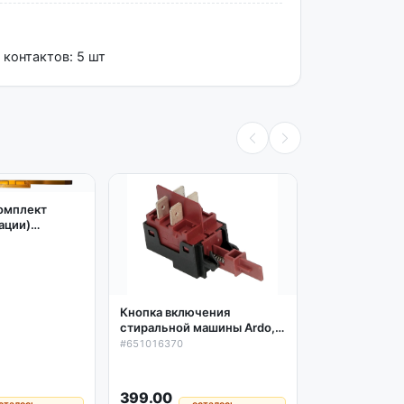
 контактов: 5 шт
омплект
ации)
машины Candy
Кнопка включения
стиральной машины Ardo,
Шлейф (ремк
Candy, Whirlpool (4
#651016370
панели индик
контакта) 651016370,
стиральной 
оригинал
#41043483
41043483
399.00
1199.00