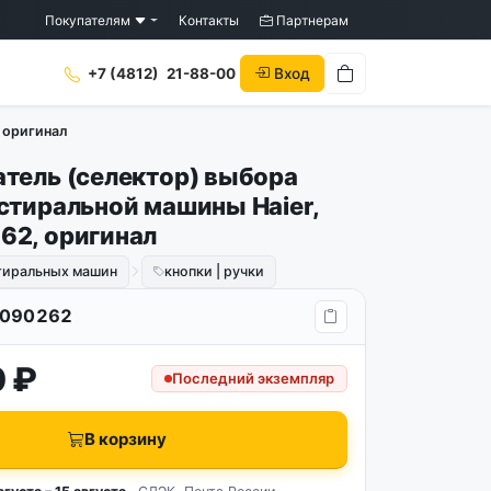
Покупателям
Контакты
Партнерам
Вход
+7 (4812)
21-88-00
 оригинал
тель (селектор) выбора
стиральной машины Haier,
2, оригинал
стиральных машин
кнопки | ручки
090262
 ₽
Последний экземпляр
В корзину