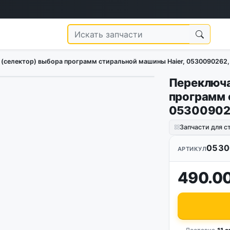
(селектор) выбора программ стиральной машины Haier, 0530090262,
Переключа
1
/
2
программ 
053009026
Запчасти для 
0530
АРТИКУЛ
490.00