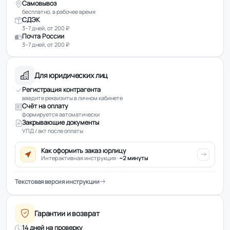
Самовывоз
бесплатно, в рабочее время
СДЭК
3–7 дней, от 200 ₽
Почта России
3–7 дней, от 200 ₽
Для юридических лиц
Регистрация контрагента
введите реквизиты в личном кабинете
Счёт на оплату
формируется автоматически
Закрывающие документы
УПД / акт после оплаты
Как оформить заказ юрлицу
Интерактивная инструкция ·
~2 минуты
Текстовая версия инструкции
Гарантии и возврат
14 дней на проверку