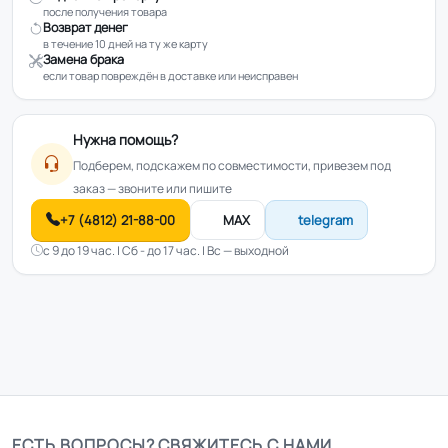
после получения товара
Возврат денег
в течение 10 дней на ту же карту
Замена брака
если товар повреждён в доставке или неисправен
Нужна помощь?
Подберем, подскажем по совместимости, привезем под
заказ — звоните или пишите
+7 (4812) 21-88-00
MAX
telegram
с 9 до 19 час. | Сб - до 17 час. | Вс — выходной
ЕСТЬ ВОПРОСЫ? СВЯЖИТЕСЬ С НАМИ